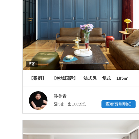
5
张
185
【案例】
【翰城国际】
法式风
复式
㎡
孙美青
查看费用明细
5
张
108
浏览