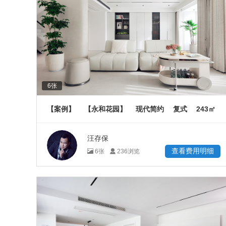
6
张
243
【案例】
【永和花园】
现代简约
复式
㎡
汪存保
查看费用明细
6
张
236
浏览