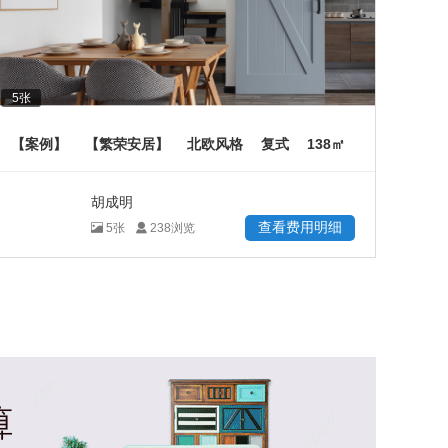
5
张
138
【案例】
【繁荣安居】
北欧风格
复式
㎡
胡成明
查看费用明细
5
张
238
浏览