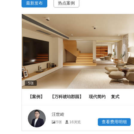
最新发布
热点案例
5
张
【案例】
【万科琥珀郡园】
现代简约
复式
150
㎡
汪世岭
查看费用明细
5
张
16
浏览