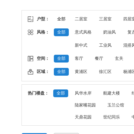
户型：
全部
二居室
三居室
四居
风格：
全部
意式风格
奶油风
复
新中式
工业风
混搭
空间：
全部
客厅
餐厅
玄关
区域：
全部
黄浦区
徐汇区
杨浦
热门楼盘：
全部
风华水岸
航建大楼
陆家嘴花园
玉兰公馆
天鼎花园
世纪同乐