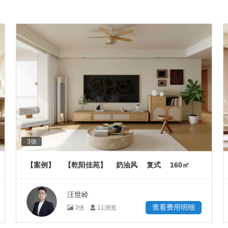
3
张
160
【案例】
【乾阳佳苑】
奶油风
复式
㎡
汪世岭
查看费用明细
3
张
11
浏览