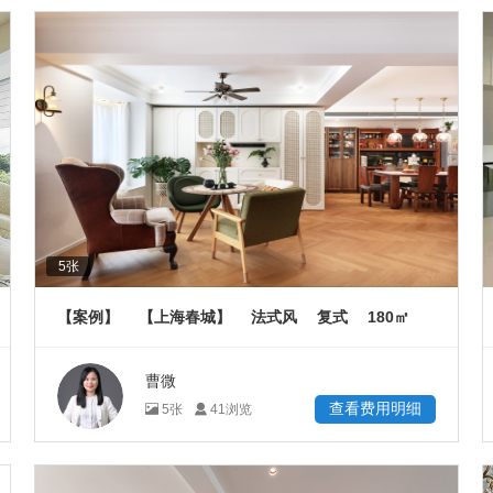
5
张
180
【案例】
【上海春城】
法式风
复式
㎡
曹微
查看费用明细
5
张
41
浏览