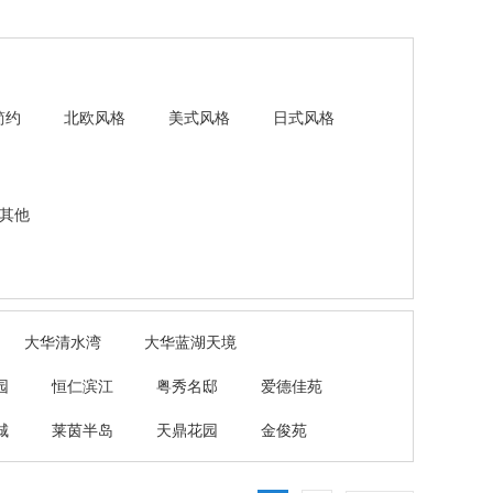
简约
北欧风格
美式风格
日式风格
其他
大华清水湾
大华蓝湖天境
园
恒仁滨江
粤秀名邸
爱德佳苑
城
莱茵半岛
天鼎花园
金俊苑