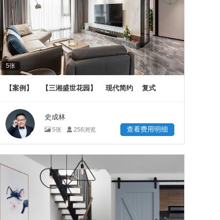
5
张
【案例】
【三湘盛世花园】
现代简约
复式
200
㎡
史成林
查看费用明细
5
张
256
浏览