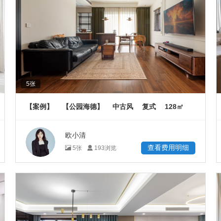
5
张
128
【案例】
【公园海德】
中古风
复式
㎡
欧小清
查看费用明细
5
张
193
浏览