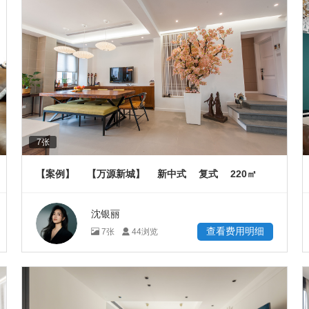
7
张
220
【案例】
【万源新城】
新中式
复式
㎡
沈银丽
查看费用明细
7
张
44
浏览