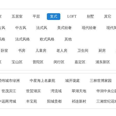
室
五居室
平层
复式
LOFT
别墅
其它
古风
中古风
法式风
美式轻奢
现代轻奢
现代
风格
法式风格
欧式风格
其他
卧室
书房
儿童房
老人房
卫生间
厨房
区
宝山区
普陀区
闵行区
嘉定区
浦东新区
经纬城市绿洲
中星海上名豪苑
城开珑庭
三林世博家园
世茂滨江
世贸湖滨
湾流域
翠湖天地
华润中央公
中远两湾城
丰宝苑
阳城贵都
祁连新村
三湘世纪花