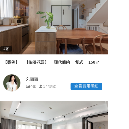
4
张
150
【案例】
【临汾花园】
现代简约
复式
㎡
刘丽丽
查看费用明细
4
张
177
浏览