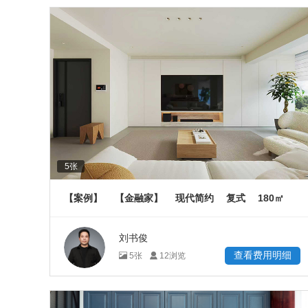
5
张
180
【案例】
【金融家】
现代简约
复式
㎡
刘书俊
查看费用明细
5
张
12
浏览