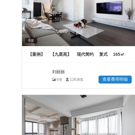
6
张
165
【案例】
【九星苑】
现代简约
复式
㎡
刘丽丽
查看费用明细
6
张
126
浏览