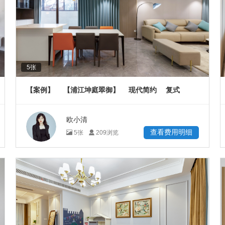
5
张
【案例】
【浦江坤庭翠御】
现代简约
复式
228
㎡
欧小清
查看费用明细
5
张
209
浏览