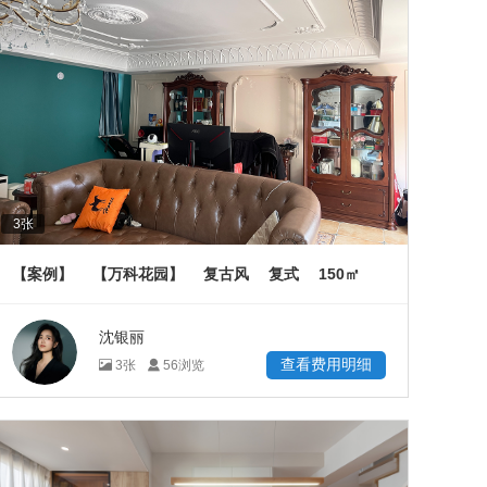
3
张
150
【案例】
【万科花园】
复古风
复式
㎡
沈银丽
查看费用明细
3
张
56
浏览