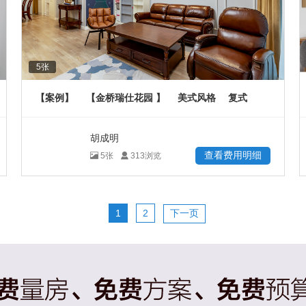
5
张
【案例】
【金桥瑞仕花园 】
美式风格
复式
200
㎡
胡成明
查看费用明细
5
张
313
浏览
1
2
下一页