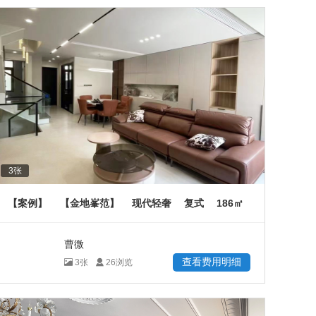
3
张
186
【案例】
【金地峯范】
现代轻奢
复式
㎡
曹微
查看费用明细
3
张
26
浏览