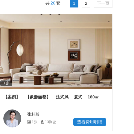
26
共
套
1
2
下一页
1
张
180
【案例】
【象源丽都】
法式风
复式
㎡
张桂玲
查看费用明细
1
张
13
浏览