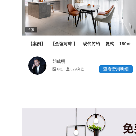
6
张
180
【案例】
【金谊河畔 】
现代简约
复式
㎡
胡成明
查看费用明细
6
张
329
浏览