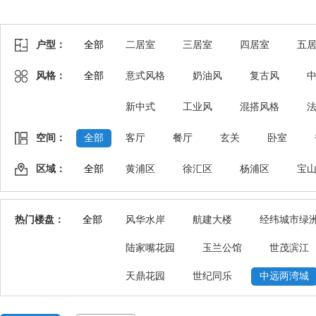
户型：
全部
二居室
三居室
四居室
五
风格：
全部
意式风格
奶油风
复古风
新中式
工业风
混搭风格
空间：
全部
客厅
餐厅
玄关
卧室
区域：
全部
黄浦区
徐汇区
杨浦区
宝
热门楼盘：
全部
风华水岸
航建大楼
经纬城市绿
陆家嘴花园
玉兰公馆
世茂滨江
天鼎花园
世纪同乐
中远两湾城