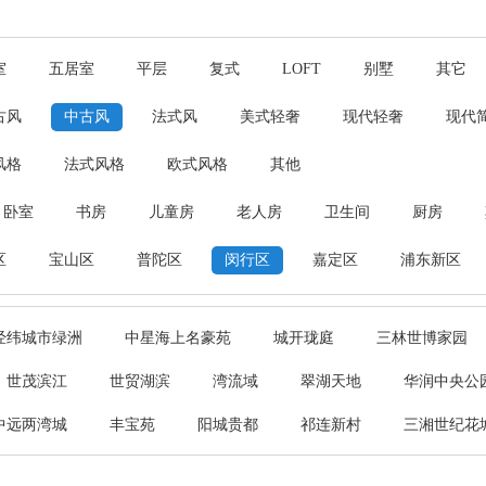
室
五居室
平层
复式
LOFT
别墅
其它
古风
中古风
法式风
美式轻奢
现代轻奢
现代
风格
法式风格
欧式风格
其他
卧室
书房
儿童房
老人房
卫生间
厨房
区
宝山区
普陀区
闵行区
嘉定区
浦东新区
经纬城市绿洲
中星海上名豪苑
城开珑庭
三林世博家园
世茂滨江
世贸湖滨
湾流域
翠湖天地
华润中央公
中远两湾城
丰宝苑
阳城贵都
祁连新村
三湘世纪花