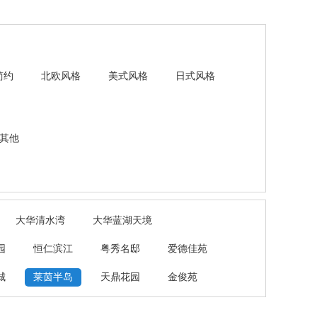
简约
北欧风格
美式风格
日式风格
其他
大华清水湾
大华蓝湖天境
园
恒仁滨江
粤秀名邸
爱德佳苑
城
莱茵半岛
天鼎花园
金俊苑