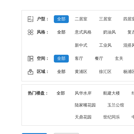
户型：
全部
二居室
三居室
四居
风格：
全部
意式风格
奶油风
复
新中式
工业风
混搭
空间：
全部
客厅
餐厅
玄关
区域：
全部
黄浦区
徐汇区
杨浦
热门楼盘：
全部
风华水岸
航建大楼
陆家嘴花园
玉兰公馆
天鼎花园
世纪同乐