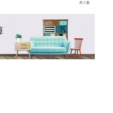
0
共
套