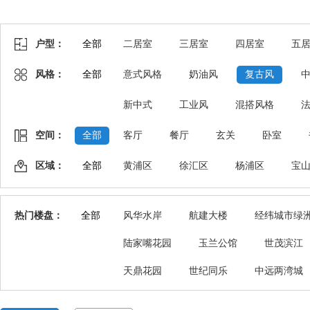
户型：
全部
二居室
三居室
四居室
五
风格：
全部
意式风格
奶油风
复古风
新中式
工业风
混搭风格
空间：
全部
客厅
餐厅
玄关
卧室
区域：
全部
黄浦区
徐汇区
杨浦区
宝
热门楼盘：
全部
风华水岸
航建大楼
经纬城市绿
陆家嘴花园
玉兰公馆
世茂滨江
天鼎花园
世纪同乐
中远两湾城