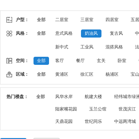
户型：
全部
二居室
三居室
四居室
五
风格：
全部
意式风格
奶油风
复古风
新中式
工业风
混搭风格
空间：
全部
客厅
餐厅
玄关
卧室
区域：
全部
黄浦区
徐汇区
杨浦区
宝
热门楼盘：
全部
风华水岸
航建大楼
经纬城市绿
陆家嘴花园
玉兰公馆
世茂滨江
天鼎花园
世纪同乐
中远两湾城