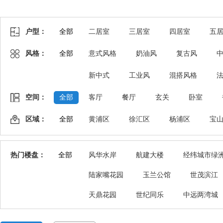
户型：
全部
二居室
三居室
四居室
五
风格：
全部
意式风格
奶油风
复古风
新中式
工业风
混搭风格
空间：
全部
客厅
餐厅
玄关
卧室
区域：
全部
黄浦区
徐汇区
杨浦区
宝
热门楼盘：
全部
风华水岸
航建大楼
经纬城市绿
陆家嘴花园
玉兰公馆
世茂滨江
天鼎花园
世纪同乐
中远两湾城