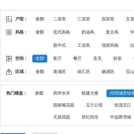
户型：
全部
二居室
三居室
四居室
五
风格：
全部
意式风格
奶油风
复古风
新中式
工业风
混搭风格
空间：
全部
客厅
餐厅
玄关
卧室
区域：
全部
黄浦区
徐汇区
杨浦区
宝
热门楼盘：
全部
风华水岸
航建大楼
经纬城市绿
陆家嘴花园
玉兰公馆
世茂滨江
天鼎花园
世纪同乐
中远两湾城