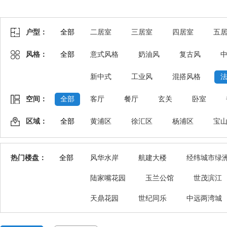
户型：
全部
二居室
三居室
四居室
五
风格：
全部
意式风格
奶油风
复古风
新中式
工业风
混搭风格
空间：
全部
客厅
餐厅
玄关
卧室
区域：
全部
黄浦区
徐汇区
杨浦区
宝
热门楼盘：
全部
风华水岸
航建大楼
经纬城市绿
陆家嘴花园
玉兰公馆
世茂滨江
天鼎花园
世纪同乐
中远两湾城