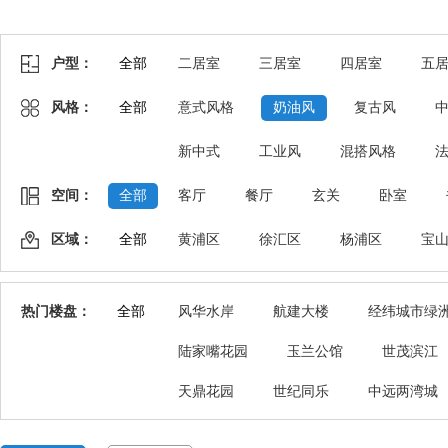
户型：
全部
二居室
三居室
四居室
五
风格：
全部
意式风格
奶油风
复古风
新中式
工业风
混搭风格
空间：
全部
客厅
餐厅
玄关
卧室
区域：
全部
黄浦区
徐汇区
杨浦区
宝
热门楼盘：
全部
风华水岸
航建大楼
经纬城市绿
陆家嘴花园
玉兰公馆
世茂滨江
天鼎花园
世纪同乐
中远两湾城