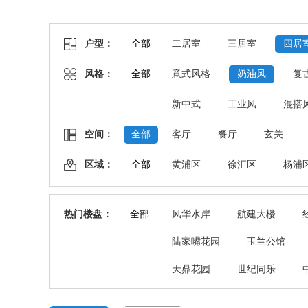
户型：
全部
二居室
三居室
四居
风格：
全部
意式风格
奶油风
复
新中式
工业风
混搭
空间：
全部
客厅
餐厅
玄关
区域：
全部
黄浦区
徐汇区
杨浦
热门楼盘：
全部
风华水岸
航建大楼
陆家嘴花园
玉兰公馆
天鼎花园
世纪同乐