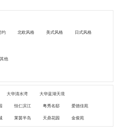
简约
北欧风格
美式风格
日式风格
其他
大华清水湾
大华蓝湖天境
园
恒仁滨江
粤秀名邸
爱德佳苑
城
莱茵半岛
天鼎花园
金俊苑