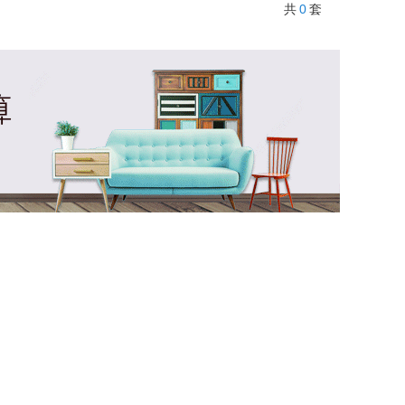
0
共
套