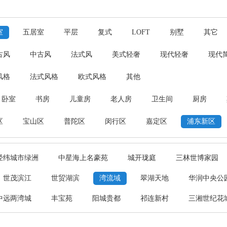
室
五居室
平层
复式
LOFT
别墅
其它
古风
中古风
法式风
美式轻奢
现代轻奢
现代
风格
法式风格
欧式风格
其他
卧室
书房
儿童房
老人房
卫生间
厨房
区
宝山区
普陀区
闵行区
嘉定区
浦东新区
经纬城市绿洲
中星海上名豪苑
城开珑庭
三林世博家园
世茂滨江
世贸湖滨
湾流域
翠湖天地
华润中央公
中远两湾城
丰宝苑
阳城贵都
祁连新村
三湘世纪花