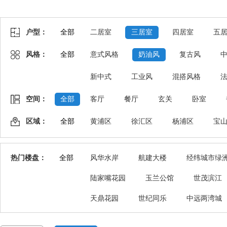
户型：
全部
二居室
三居室
四居室
五
风格：
全部
意式风格
奶油风
复古风
新中式
工业风
混搭风格
空间：
全部
客厅
餐厅
玄关
卧室
区域：
全部
黄浦区
徐汇区
杨浦区
宝
热门楼盘：
全部
风华水岸
航建大楼
经纬城市绿
陆家嘴花园
玉兰公馆
世茂滨江
天鼎花园
世纪同乐
中远两湾城