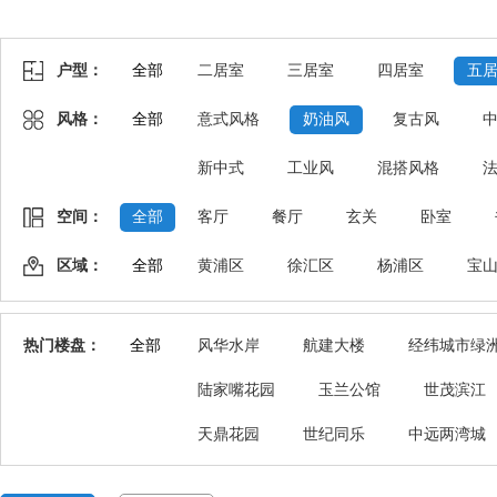
户型：
全部
二居室
三居室
四居室
五
风格：
全部
意式风格
奶油风
复古风
新中式
工业风
混搭风格
空间：
全部
客厅
餐厅
玄关
卧室
区域：
全部
黄浦区
徐汇区
杨浦区
宝
热门楼盘：
全部
风华水岸
航建大楼
经纬城市绿
陆家嘴花园
玉兰公馆
世茂滨江
天鼎花园
世纪同乐
中远两湾城