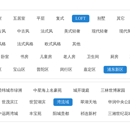
室
五居室
平层
复式
LOFT
别墅
其它
古风
中古风
法式风
美式轻奢
现代轻奢
现代
风格
法式风格
欧式风格
其他
卧室
书房
儿童房
老人房
卫生间
厨房
区
宝山区
普陀区
闵行区
嘉定区
浦东新区
经纬城市绿洲
中星海上名豪苑
城开珑庭
三林世博家园
世茂滨江
世贸湖滨
湾流域
翠湖天地
华润中央公
中远两湾城
丰宝苑
阳城贵都
祁连新村
三湘世纪花