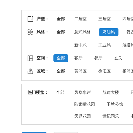
户型：
全部
二居室
三居室
四居
风格：
全部
意式风格
奶油风
复
新中式
工业风
混搭
空间：
全部
客厅
餐厅
玄关
区域：
全部
黄浦区
徐汇区
杨浦
热门楼盘：
全部
风华水岸
航建大楼
陆家嘴花园
玉兰公馆
天鼎花园
世纪同乐