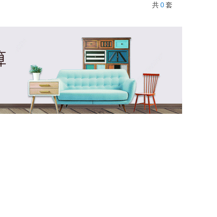
0
共
套