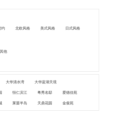
简约
北欧风格
美式风格
日式风格
其他
大华清水湾
大华蓝湖天境
园
恒仁滨江
粤秀名邸
爱德佳苑
城
莱茵半岛
天鼎花园
金俊苑