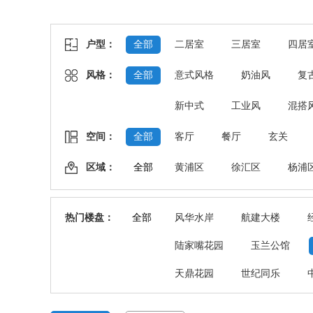
户型：
全部
二居室
三居室
四居
风格：
全部
意式风格
奶油风
复
新中式
工业风
混搭
空间：
全部
客厅
餐厅
玄关
区域：
全部
黄浦区
徐汇区
杨浦
热门楼盘：
全部
风华水岸
航建大楼
陆家嘴花园
玉兰公馆
天鼎花园
世纪同乐