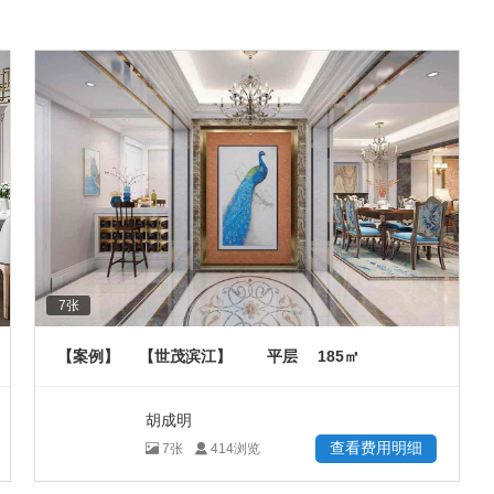
7
张
185
【案例】
【世茂滨江】
平层
㎡
胡成明
查看费用明细
7
张
414
浏览