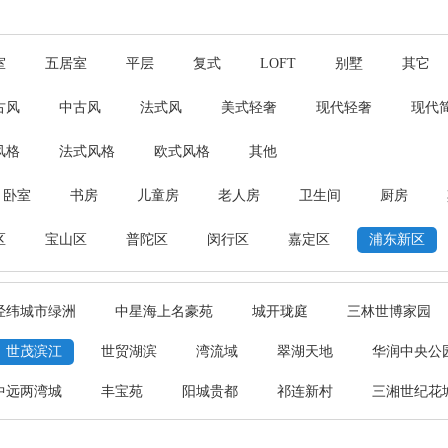
室
五居室
平层
复式
LOFT
别墅
其它
古风
中古风
法式风
美式轻奢
现代轻奢
现代
风格
法式风格
欧式风格
其他
卧室
书房
儿童房
老人房
卫生间
厨房
区
宝山区
普陀区
闵行区
嘉定区
浦东新区
经纬城市绿洲
中星海上名豪苑
城开珑庭
三林世博家园
世茂滨江
世贸湖滨
湾流域
翠湖天地
华润中央公
中远两湾城
丰宝苑
阳城贵都
祁连新村
三湘世纪花