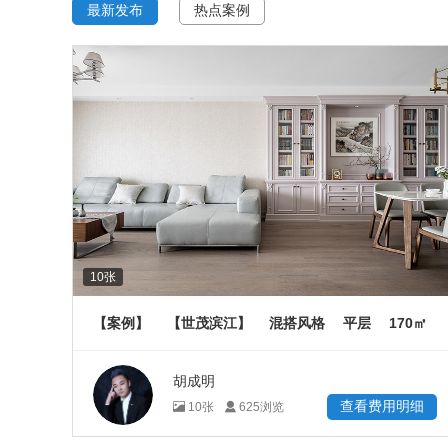
最新发布
热点案例
10
张
170
【案例】
【世茂滨江】
混搭风格
平层
㎡
胡成明
查看费用明细
10
张
625
浏览