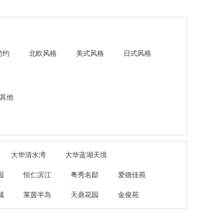
简约
北欧风格
美式风格
日式风格
其他
大华清水湾
大华蓝湖天境
园
恒仁滨江
粤秀名邸
爱德佳苑
城
莱茵半岛
天鼎花园
金俊苑