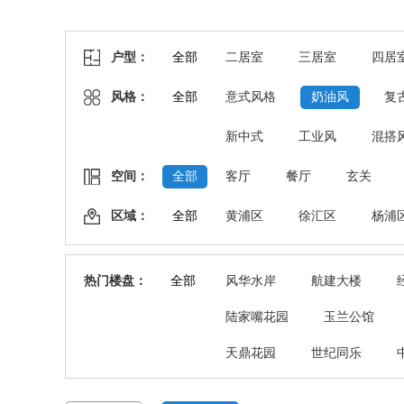
户型：
全部
二居室
三居室
四居
风格：
全部
意式风格
奶油风
复
新中式
工业风
混搭
空间：
全部
客厅
餐厅
玄关
区域：
全部
黄浦区
徐汇区
杨浦
热门楼盘：
全部
风华水岸
航建大楼
陆家嘴花园
玉兰公馆
天鼎花园
世纪同乐