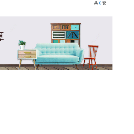
0
共
套