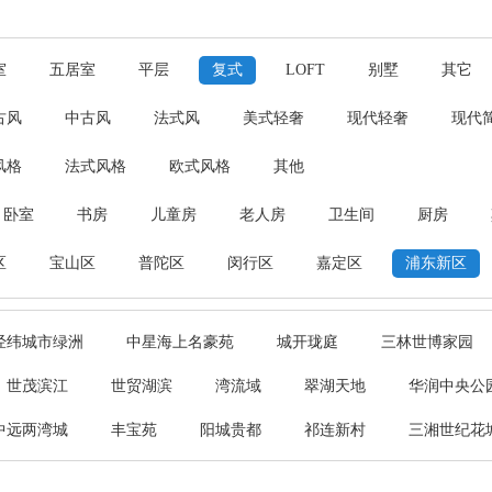
室
五居室
平层
复式
LOFT
别墅
其它
古风
中古风
法式风
美式轻奢
现代轻奢
现代
风格
法式风格
欧式风格
其他
卧室
书房
儿童房
老人房
卫生间
厨房
区
宝山区
普陀区
闵行区
嘉定区
浦东新区
经纬城市绿洲
中星海上名豪苑
城开珑庭
三林世博家园
世茂滨江
世贸湖滨
湾流域
翠湖天地
华润中央公
中远两湾城
丰宝苑
阳城贵都
祁连新村
三湘世纪花