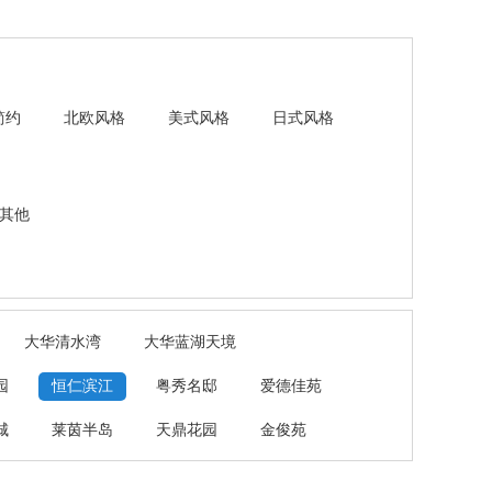
简约
北欧风格
美式风格
日式风格
其他
大华清水湾
大华蓝湖天境
园
恒仁滨江
粤秀名邸
爱德佳苑
城
莱茵半岛
天鼎花园
金俊苑