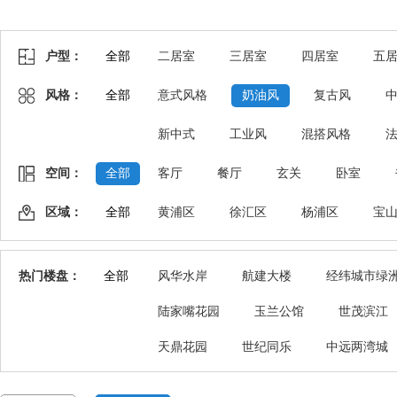
户型：
全部
二居室
三居室
四居室
五
风格：
全部
意式风格
奶油风
复古风
新中式
工业风
混搭风格
空间：
全部
客厅
餐厅
玄关
卧室
区域：
全部
黄浦区
徐汇区
杨浦区
宝
热门楼盘：
全部
风华水岸
航建大楼
经纬城市绿
陆家嘴花园
玉兰公馆
世茂滨江
天鼎花园
世纪同乐
中远两湾城