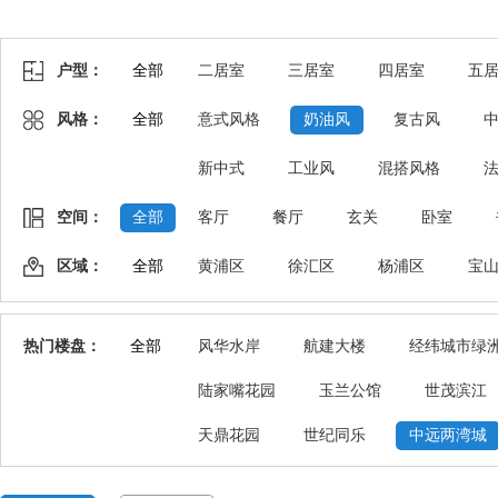
户型：
全部
二居室
三居室
四居室
五
风格：
全部
意式风格
奶油风
复古风
新中式
工业风
混搭风格
空间：
全部
客厅
餐厅
玄关
卧室
区域：
全部
黄浦区
徐汇区
杨浦区
宝
热门楼盘：
全部
风华水岸
航建大楼
经纬城市绿
陆家嘴花园
玉兰公馆
世茂滨江
天鼎花园
世纪同乐
中远两湾城