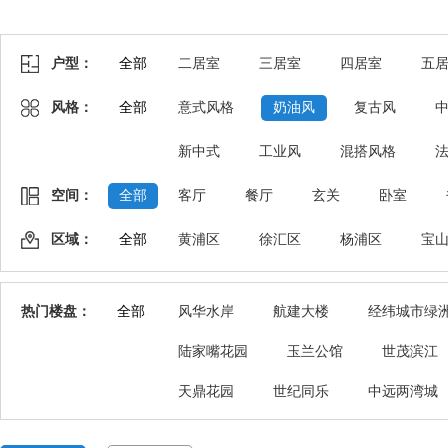
户型：
全部
二居室
三居室
四居室
五
风格：
全部
意式风格
奶油风
复古风
新中式
工业风
混搭风格
空间：
全部
客厅
餐厅
玄关
卧室
区域：
全部
黄浦区
徐汇区
杨浦区
宝
热门楼盘：
全部
风华水岸
航建大楼
经纬城市绿
陆家嘴花园
玉兰公馆
世茂滨江
天鼎花园
世纪同乐
中远两湾城