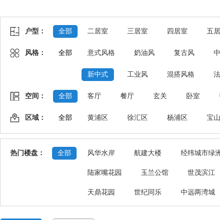
户型：
全部
二居室
三居室
四居室
五
风格：
全部
意式风格
奶油风
复古风
新中式
工业风
混搭风格
空间：
全部
客厅
餐厅
玄关
卧室
区域：
全部
黄浦区
徐汇区
杨浦区
宝
热门楼盘：
全部
风华水岸
航建大楼
经纬城市绿
陆家嘴花园
玉兰公馆
世茂滨江
天鼎花园
世纪同乐
中远两湾城