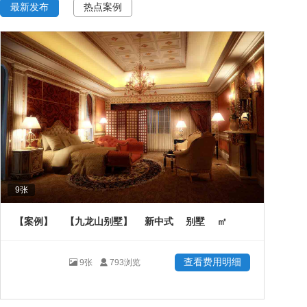
最新发布
热点案例
9
张
【案例】
【九龙山别墅】
新中式
别墅
㎡
查看费用明细
9
张
793
浏览