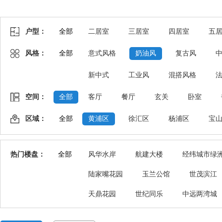
户型：
全部
二居室
三居室
四居室
五
风格：
全部
意式风格
奶油风
复古风
新中式
工业风
混搭风格
空间：
全部
客厅
餐厅
玄关
卧室
区域：
全部
黄浦区
徐汇区
杨浦区
宝
热门楼盘：
全部
风华水岸
航建大楼
经纬城市绿
陆家嘴花园
玉兰公馆
世茂滨江
天鼎花园
世纪同乐
中远两湾城