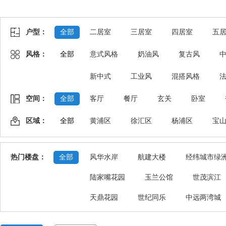
户型：
全部
二居室
三居室
四居室
五
风格：
全部
意式风格
奶油风
复古风
新中式
工业风
混搭风格
空间：
全部
客厅
餐厅
玄关
卧室
区域：
全部
黄浦区
徐汇区
杨浦区
宝
热门楼盘：
全部
风华水岸
航建大楼
经纬城市绿
陆家嘴花园
玉兰公馆
世茂滨江
天鼎花园
世纪同乐
中远两湾城