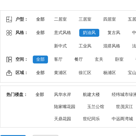
户型：
全部
二居室
三居室
四居室
五
风格：
全部
意式风格
奶油风
复古风
新中式
工业风
混搭风格
空间：
全部
客厅
餐厅
玄关
卧室
区域：
全部
黄浦区
徐汇区
杨浦区
宝
热门楼盘：
全部
风华水岸
航建大楼
经纬城市绿
陆家嘴花园
玉兰公馆
世茂滨江
天鼎花园
世纪同乐
中远两湾城