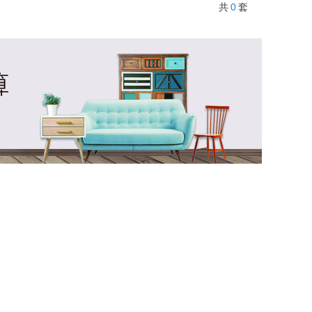
0
共
套