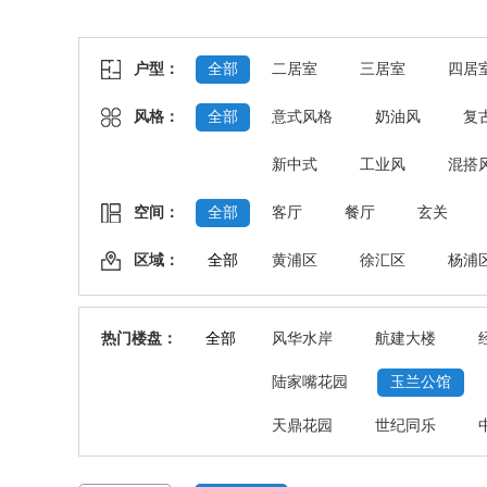
户型：
全部
二居室
三居室
四居
风格：
全部
意式风格
奶油风
复
新中式
工业风
混搭
空间：
全部
客厅
餐厅
玄关
区域：
全部
黄浦区
徐汇区
杨浦
热门楼盘：
全部
风华水岸
航建大楼
陆家嘴花园
玉兰公馆
天鼎花园
世纪同乐