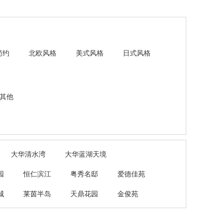
简约
北欧风格
美式风格
日式风格
其他
大华清水湾
大华蓝湖天境
园
恒仁滨江
粤秀名邸
爱德佳苑
城
莱茵半岛
天鼎花园
金俊苑