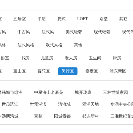
室
五居室
平层
复式
LOFT
别墅
其它
古风
中古风
法式风
美式轻奢
现代轻奢
现代
风格
法式风格
欧式风格
其他
卧室
书房
儿童房
老人房
卫生间
厨房
区
宝山区
普陀区
闵行区
嘉定区
浦东新区
经纬城市绿洲
中星海上名豪苑
城开珑庭
三林世博家园
世茂滨江
世贸湖滨
湾流域
翠湖天地
华润中央公
中远两湾城
丰宝苑
阳城贵都
祁连新村
三湘世纪花