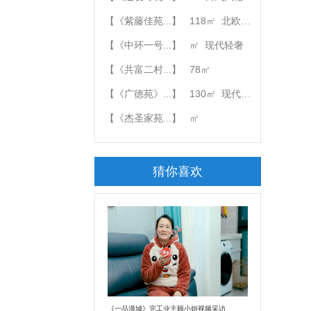
118
【《紫藤佳苑...】
㎡
北欧风格
【《中环一号...】
㎡
现代轻奢
78
【《共富二村...】
㎡
130
【《广德苑》...】
㎡
现代简约
【《杰圣家苑...】
㎡
猜你喜欢
《一品漫城》完工业主顾小姐视频采访