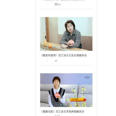
丨
90
㎡
《建发玲珑湾》完工业主王先生视频采访
丨
㎡
《紫藤佳苑》完工业主宋老师视频采访