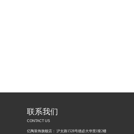
联系我们
CONTACT US
亿陶装饰旗舰店： 沪太路1528号德必大华里J座2楼