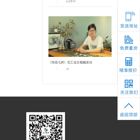
丨
118
㎡
《培花七村》完工业主视频采访
丨
㎡