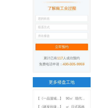
117
累计已有
人成功预约
400-005-9959
免费电话申请：
更多楼盘工地
90
【《一品漫城...】
㎡
现代轻奢
【《建发玲珑...】
㎡
日式风格