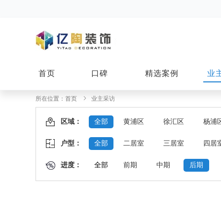
首页
口碑
精选案例
业
所在位置：
首页
业主采访
区域：
全部
黄浦区
徐汇区
杨浦
户型：
全部
二居室
三居室
四居
进度：
全部
前期
中期
后期