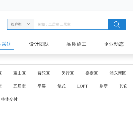
搜户型
主采访
设计团队
品质施工
企业动态
区
宝山区
普陀区
闵行区
嘉定区
浦东新区
室
五居室
平层
复式
LOFT
别墅
其它
整体交付