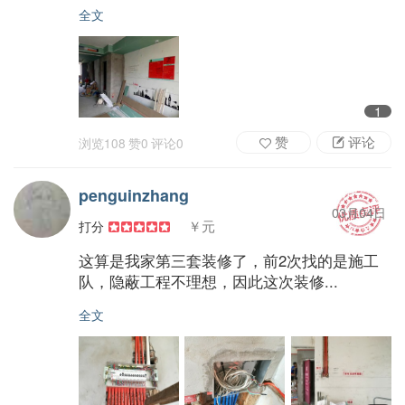
全文
1
赞
评论
浏览
108
赞
0
评论
0
penguinzhang
03月04日
￥元
打分
这算是我家第三套装修了，前2次找的是施工
队，隐蔽工程不理想，因此这次装修...
全文