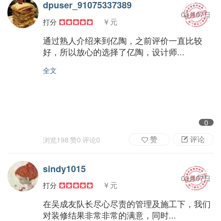
dpuser_91075337389
03月07日
￥元
打分
通过熟人介绍来到亿陶，之前评价一直比较
好，所以放心的选择了亿陶，设计师...
全文
0
赞
评论
浏览
198
赞
0
评论
0
sindy1015
03月07日
￥元
打分
在吴成友队长尽心尽责的管理及施工下，我们
对装修结果非常非常的满意，同时...