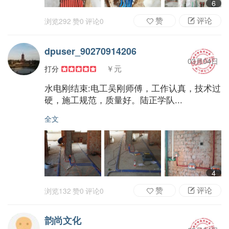
6
赞
评论
浏览
292
赞
0
评论
0
dpuser_90270914206
03月04日
￥元
打分
水电刚结束:电工吴刚师傅，工作认真，技术过
硬，施工规范，质量好。陆正学队...
全文
4
赞
评论
浏览
132
赞
0
评论
0
韵尚文化