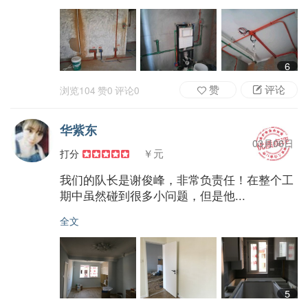
6
赞
评论
浏览
104
赞
0
评论
0
华紫东
03月06日
￥元
打分
我们的队长是谢俊峰，非常负责任！在整个工
期中虽然碰到很多小问题，但是他...
全文
5