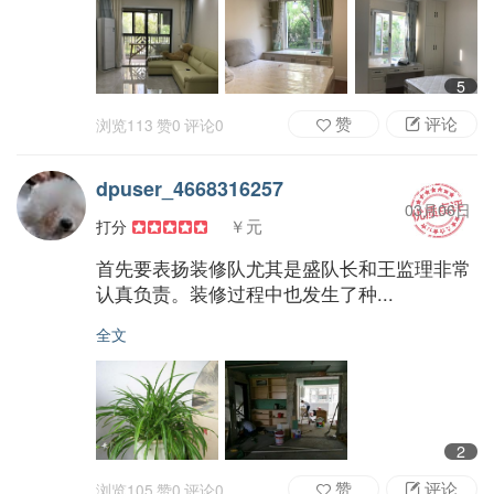
5
赞
评论
浏览
113
赞
0
评论
0
dpuser_4668316257
03月06日
￥元
打分
首先要表扬装修队尤其是盛队长和王监理非常
认真负责。装修过程中也发生了种...
全文
2
赞
评论
浏览
105
赞
0
评论
0