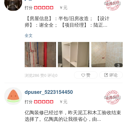
03月07日
￥元
打分
【房屋信息】：半包/旧房改造； 【设计
师】：谢全全； 【项目经理】：陆正...
全文
3
赞
评论
浏览
286
赞
0
评论
0
dpuser_5223154450
03月06日
￥元
打分
亿陶装修已经过半，昨天泥工和木工验收结束
选择了。亿陶真的让我很省心，由...