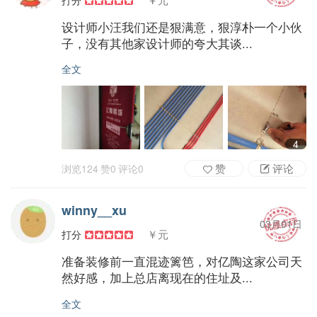
设计师小汪我们还是狠满意，狠淳朴一个小伙
子，没有其他家设计师的夸大其谈...
全文
4
赞
评论
浏览
124
赞
0
评论
0
winny__xu
03月01日
￥元
打分
准备装修前一直混迹篱笆，对亿陶这家公司天
然好感，加上总店离现在的住址及...
全文