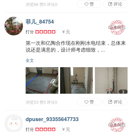
赞
评论
浏览
96
赞
0
评论
0
菲儿_84754
03月06日
￥元
打分
第一次和亿陶合作现在刚刚水电结束，总体来
说还是满意的，设计师考虑细致，...
全文
3
赞
评论
浏览
53
赞
0
评论
0
dpuser_93355647733
03月06日
￥元
打分