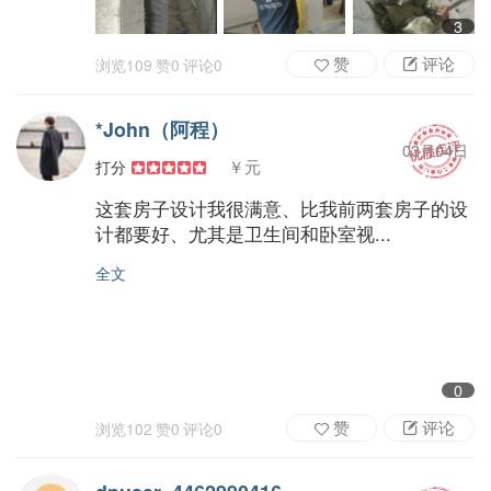
3
赞
评论
浏览
109
赞
0
评论
0
*John（阿程）
03月04日
￥元
打分
这套房子设计我很满意、比我前两套房子的设
计都要好、尤其是卫生间和卧室视...
全文
0
赞
评论
浏览
102
赞
0
评论
0