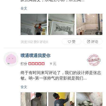
全文
6
赞
评论
浏览
102
赞
0
评论
0
噗通噗通我爱你
03月04日
￥元
打分
终于有时间来写评论了，我们的设计师是张志
敏。呐~第一张帅气的背影就是我们...
全文