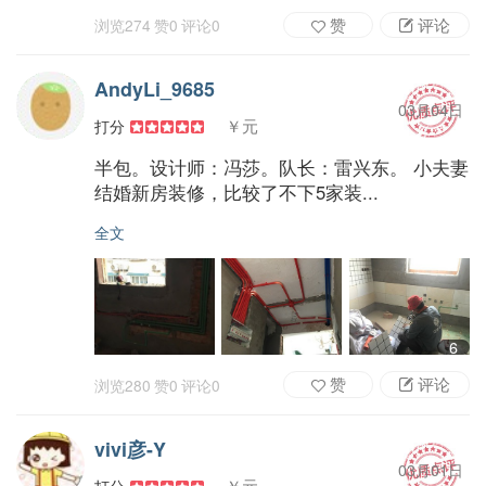
赞
评论
浏览
274
赞
0
评论
0
AndyLi_9685
03月04日
￥元
打分
半包。设计师：冯莎。队长：雷兴东。 小夫妻
结婚新房装修，比较了不下5家装...
全文
6
赞
评论
浏览
280
赞
0
评论
0
vivi彦-Y
03月01日
￥元
打分