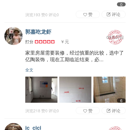
0
赞
评论
浏览
193
赞
0
评论
0
郭嘉吃龙虾
03月07日
￥元
打分
家里房屋需要装修，经过慎重的比较，选中了
亿陶装饰，现在工期临近结束，必...
全文
6
赞
评论
浏览
218
赞
0
评论
0
jc_cici