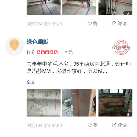
6
赞
评论
浏览
324
赞
0
评论
0
绿色幽默
03月05日
￥元
打分
去年年中的毛坯房，95平两房南北通，设计师
是冯莎MM，房型比较好，所以设...
全文
6
赞
评论
浏览
164
赞
0
评论
0