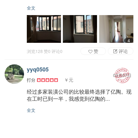
全文
4
赞
评论
浏览
128
赞
0
评论
0
yyq0505
03月07日
￥元
打分
经过多家装潢公司的比较最终选择了亿陶。现
在工时已到一半，我感觉到亿陶的...
全文