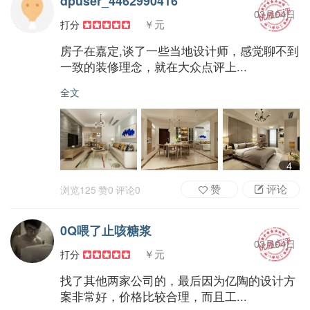
dpuser_4462990416
03月04日
￥元
打分
房子在嘉定,谈了一些当地设计师，感觉聊不到
一致的装修理念，就在大众点评上...
全文
4
赞
评论
浏览
125
赞
0
评论
0
0Q喂了止咳糖浆
03月04日
￥元
打分
找了其他两家公司的，最后因为亿陶的设计方
案非常好，价格比较合理，而且工...