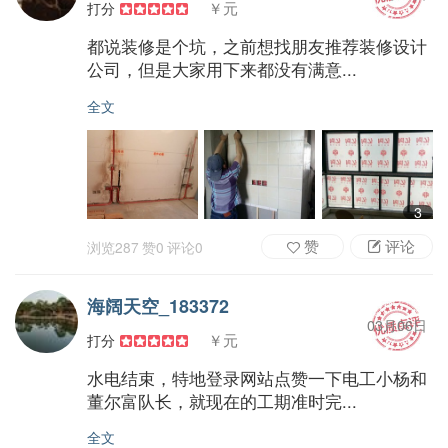
￥元
打分
都说装修是个坑，之前想找朋友推荐装修设计
公司，但是大家用下来都没有满意...
全文
3
赞
评论
浏览
287
赞
0
评论
0
海阔天空_183372
03月06日
￥元
打分
水电结束，特地登录网站点赞一下电工小杨和
董尔富队长，就现在的工期准时完...
全文