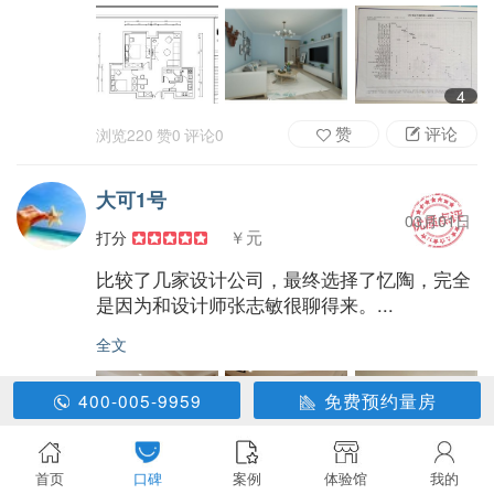
4
赞
评论
浏览
220
赞
0
评论
0
大可1号
03月01日
￥元
打分
比较了几家设计公司，最终选择了忆陶，完全
是因为和设计师张志敏很聊得来。...
全文
400-005-9959
免费预约量房
5
首页
口碑
案例
体验馆
我的