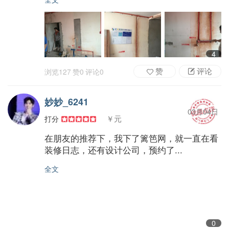
4
赞
评论
浏览
127
赞
0
评论
0
妙妙_6241
03月04日
￥元
打分
在朋友的推荐下，我下了篱笆网，就一直在看
装修日志，还有设计公司，预约了...
全文
0