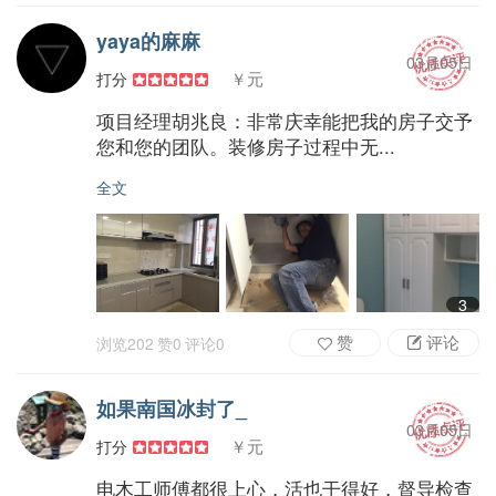
yaya的麻麻
03月05日
￥元
打分
项目经理胡兆良：非常庆幸能把我的房子交予
您和您的团队。装修房子过程中无...
全文
3
赞
评论
浏览
202
赞
0
评论
0
如果南国冰封了_
03月05日
￥元
打分
电木工师傅都很上心，活也干得好，督导检查