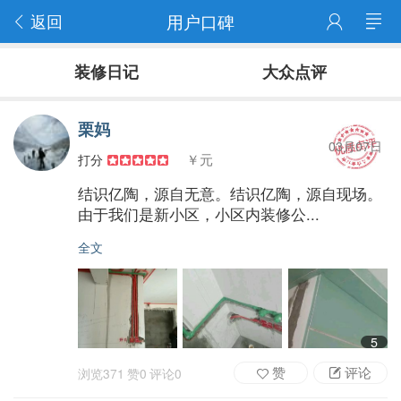
返回
用户口碑
装修日记
大众点评
栗妈
03月07日
￥元
打分
结识亿陶，源自无意。结识亿陶，源自现场。
由于我们是新小区，小区内装修公...
全文
5
赞
评论
浏览
371
赞
0
评论
0