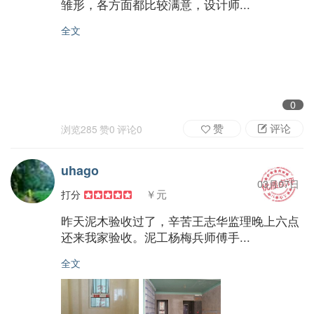
雏形，各方面都比较满意，设计师...
全文
0
赞
评论
浏览
285
赞
0
评论
0
uhago
03月07日
￥元
打分
昨天泥木验收过了，辛苦王志华监理晚上六点
还来我家验收。泥工杨梅兵师傅手...
全文