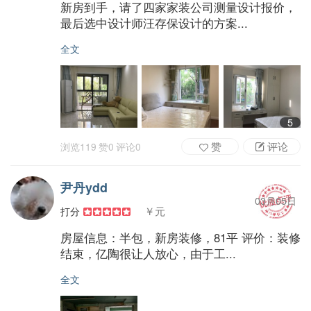
新房到手，请了四家家装公司测量设计报价，
最后选中设计师汪存保设计的方案...
全文
5
赞
评论
浏览
119
赞
0
评论
0
尹丹ydd
03月05日
￥元
打分
房屋信息：半包，新房装修，81平 评价：装修
结束，亿陶很让人放心，由于工...
全文