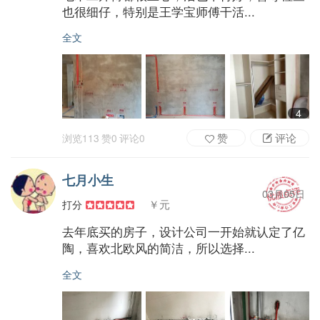
也很细仔，特别是王学宝师傅干活...
全文
4
赞
评论
浏览
113
赞
0
评论
0
七月小生
03月05日
￥元
打分
去年底买的房子，设计公司一开始就认定了亿
陶，喜欢北欧风的简洁，所以选择...
全文