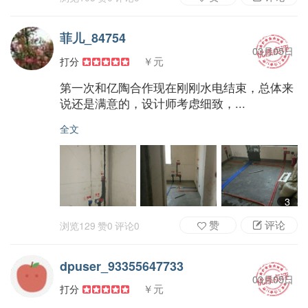
菲儿_84754
03月05日
￥元
打分
第一次和亿陶合作现在刚刚水电结束，总体来
说还是满意的，设计师考虑细致，...
全文
3
赞
评论
浏览
129
赞
0
评论
0
dpuser_93355647733
03月05日
￥元
打分