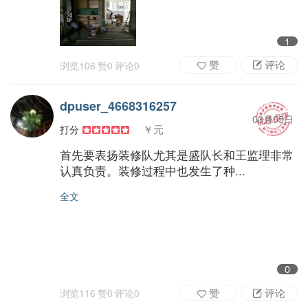
1
赞
评论
浏览
106
赞
0
评论
0
dpuser_4668316257
03月05日
￥元
打分
首先要表扬装修队尤其是盛队长和王监理非常
认真负责。装修过程中也发生了种...
全文
0
赞
评论
浏览
116
赞
0
评论
0