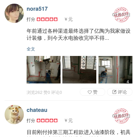
nora517
03月07日
￥元
打分
年前通过各种渠道最终选择了亿陶为我家做设
计装修，到今天水电验收完毕不得...
全文
4
赞
评论
浏览
262
赞
0
评论
0
chateau
03月07日
￥元
打分
目前刚付掉第三期工程款进入油漆阶段，初具