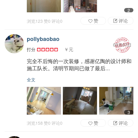
2
赞
评论
浏览
123
赞
0
评论
0
pollybaobao
03月07日
￥元
打分
完全不后悔的一次装修，感谢亿陶的设计师和
施工队长。清明节期间已做了最后...
全文
3
赞
评论
浏览
158
赞
0
评论
0