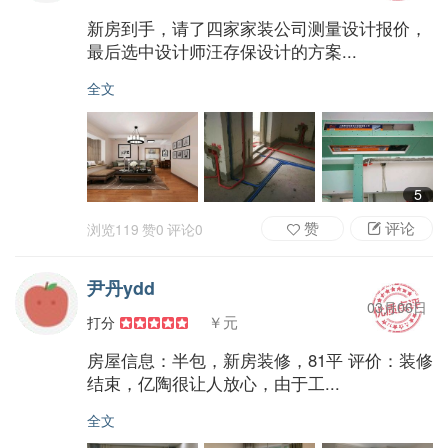
新房到手，请了四家家装公司测量设计报价，
最后选中设计师汪存保设计的方案...
全文
5
赞
评论
浏览
119
赞
0
评论
0
尹丹ydd
03月06日
￥元
打分
房屋信息：半包，新房装修，81平 评价：装修
结束，亿陶很让人放心，由于工...
全文