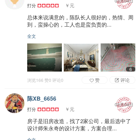
03月04日
￥元
打分
总体来说满意的，陈队长人很好的，热情、周
到，蛮操心的，工人也是蛮负责的...
全文
6
赞
评论
浏览
166
赞
0
评论
0
陈XB_6656
03月04日
￥元
打分
房子是旧房改造，找了2家公司，最后选中了
设计师朱永奇的设计方案，方案合理...
全文