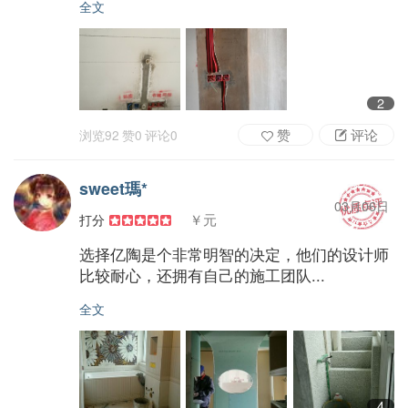
全文
2
赞
评论
浏览
92
赞
0
评论
0
sweet瑪*
03月06日
￥元
打分
选择亿陶是个非常明智的决定，他们的设计师
比较耐心，还拥有自己的施工团队...
全文
4