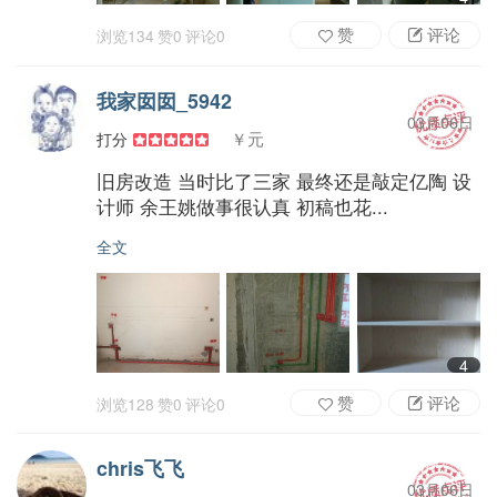
赞
评论
浏览
134
赞
0
评论
0
我家囡囡_5942
03月06日
￥元
打分
旧房改造 当时比了三家 最终还是敲定亿陶 设
计师 余王姚做事很认真 初稿也花...
全文
4
赞
评论
浏览
128
赞
0
评论
0
chris飞飞
03月06日