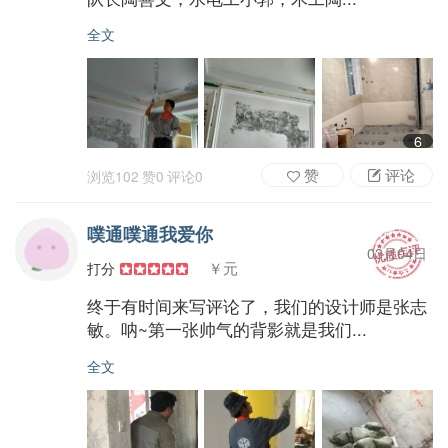
全文
6
赞
评论
浏览
102
赞
0
评论
0
噗通噗通我爱你
03月04日
￥元
打分
终于有时间来写评论了，我们的设计师是张志
敏。呐~第一张帅气的背影就是我们...
全文