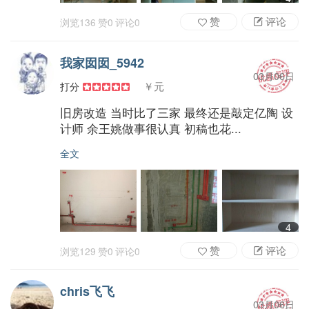
赞
评论
浏览
136
赞
0
评论
0
我家囡囡_5942
03月06日
￥元
打分
旧房改造 当时比了三家 最终还是敲定亿陶 设
计师 余王姚做事很认真 初稿也花...
全文
4
赞
评论
浏览
129
赞
0
评论
0
chris飞飞
03月06日