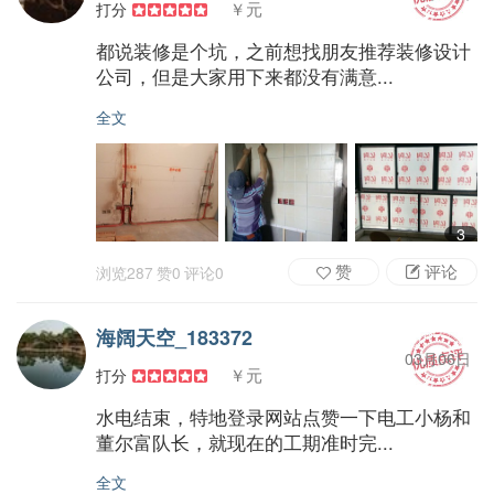
￥元
打分
都说装修是个坑，之前想找朋友推荐装修设计
公司，但是大家用下来都没有满意...
全文
3
赞
评论
浏览
287
赞
0
评论
0
海阔天空_183372
03月06日
￥元
打分
水电结束，特地登录网站点赞一下电工小杨和
董尔富队长，就现在的工期准时完...
全文