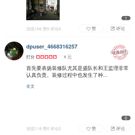
1
赞
评论
浏览
106
赞
0
评论
0
dpuser_4668316257
03月05日
￥元
打分
首先要表扬装修队尤其是盛队长和王监理非常
认真负责。装修过程中也发生了种...
全文
0
赞
评论
浏览
116
赞
0
评论
0