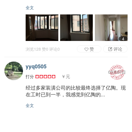
全文
4
赞
评论
浏览
128
赞
0
评论
0
yyq0505
03月07日
￥元
打分
经过多家装潢公司的比较最终选择了亿陶。现
在工时已到一半，我感觉到亿陶的...
全文