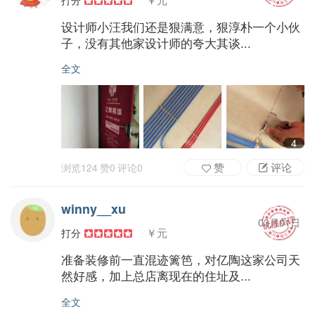
设计师小汪我们还是狠满意，狠淳朴一个小伙
子，没有其他家设计师的夸大其谈...
全文
4
赞
评论
浏览
124
赞
0
评论
0
winny__xu
03月01日
￥元
打分
准备装修前一直混迹篱笆，对亿陶这家公司天
然好感，加上总店离现在的住址及...
全文