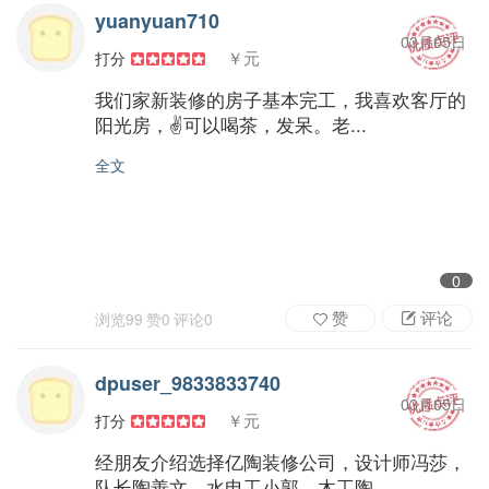
yuanyuan710
03月05日
￥元
打分
我们家新装修的房子基本完工，我喜欢客厅的
阳光房，✌️可以喝茶，发呆。老...
全文
0
赞
评论
浏览
99
赞
0
评论
0
dpuser_9833833740
03月05日
￥元
打分
经朋友介绍选择亿陶装修公司，设计师冯莎，
队长陶善文，水电工小郭，木工陶...