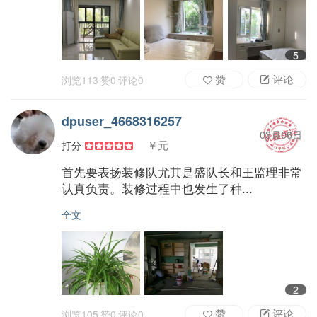
5
赞
评论
浏览
113
赞
0
评论
0
dpuser_4668316257
03月06日
￥元
打分
首先要表扬装修队尤其是盛队长和王监理非常
认真负责。装修过程中也发生了种...
全文
2
赞
评论
浏览
105
赞
0
评论
0