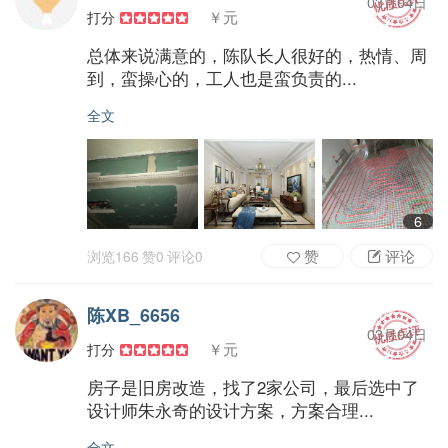
03月04日
￥元
打分
总体来说满意的，陈队长人很好的，热情、周
到，蛮操心的，工人也是蛮负责的...
全文
6
赞
评论
浏览
166
赞
0
评论
0
陈XB_6656
03月04日
￥元
打分
房子是旧房改造，找了2家公司，最后选中了
设计师朱永奇的设计方案，方案合理...
全文