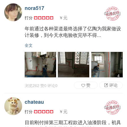
nora517
03月07日
￥元
打分
年前通过各种渠道最终选择了亿陶为我家做设
计装修，到今天水电验收完毕不得...
全文
4
赞
评论
浏览
262
赞
0
评论
0
chateau
03月07日
￥元
打分
目前刚付掉第三期工程款进入油漆阶段，初具