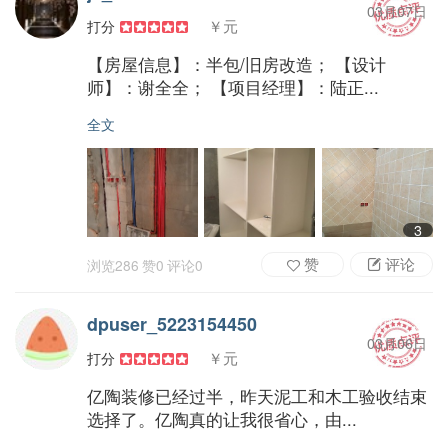
03月07日
￥元
打分
【房屋信息】：半包/旧房改造； 【设计
师】：谢全全； 【项目经理】：陆正...
全文
3
赞
评论
浏览
286
赞
0
评论
0
dpuser_5223154450
03月06日
￥元
打分
亿陶装修已经过半，昨天泥工和木工验收结束
选择了。亿陶真的让我很省心，由...