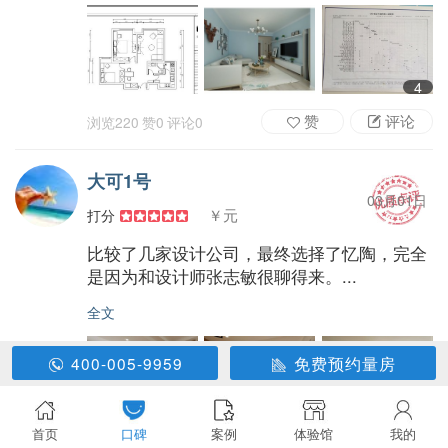
4
赞
评论
浏览
220
赞
0
评论
0
大可1号
03月01日
￥元
打分
比较了几家设计公司，最终选择了忆陶，完全
是因为和设计师张志敏很聊得来。...
全文
400-005-9959
免费预约量房
5
首页
口碑
案例
体验馆
我的