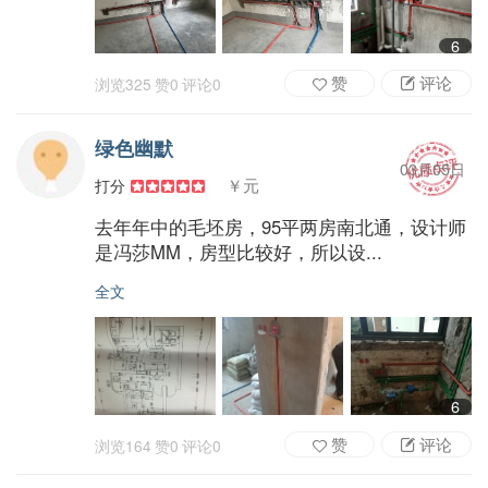
6
赞
评论
浏览
325
赞
0
评论
0
绿色幽默
03月05日
￥元
打分
去年年中的毛坯房，95平两房南北通，设计师
是冯莎MM，房型比较好，所以设...
全文
6
赞
评论
浏览
164
赞
0
评论
0