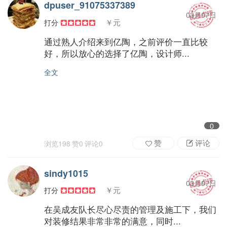
dpuser_91075337389
03月07日
￥元
打分
通过熟人介绍来到亿陶，之前评价一直比较
好，所以放心的选择了亿陶，设计师...
全文
0
赞
评论
浏览
198
赞
0
评论
0
sindy1015
03月07日
￥元
打分
在吴成友队长尽心尽责的管理及施工下，我们
对装修结果非常非常的满意，同时...