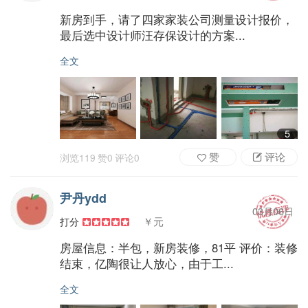
新房到手，请了四家家装公司测量设计报价，
最后选中设计师汪存保设计的方案...
全文
5
赞
评论
浏览
119
赞
0
评论
0
尹丹ydd
03月06日
￥元
打分
房屋信息：半包，新房装修，81平 评价：装修
结束，亿陶很让人放心，由于工...
全文