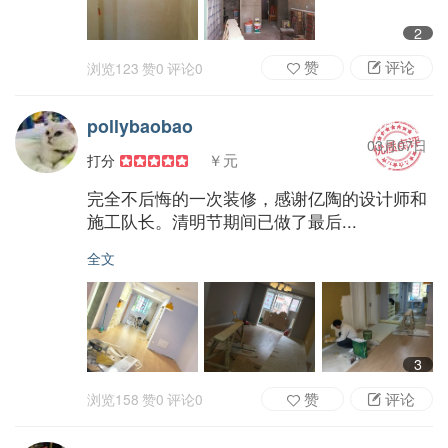
2
赞
评论
浏览
123
赞
0
评论
0
pollybaobao
03月07日
￥元
打分
完全不后悔的一次装修，感谢亿陶的设计师和
施工队长。清明节期间已做了最后...
全文
3
赞
评论
浏览
158
赞
0
评论
0