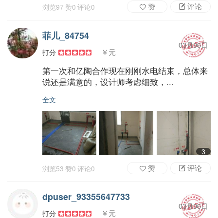
赞
评论
浏览
97
赞
0
评论
0
菲儿_84754
03月06日
￥元
打分
第一次和亿陶合作现在刚刚水电结束，总体来
说还是满意的，设计师考虑细致，...
全文
3
赞
评论
浏览
53
赞
0
评论
0
dpuser_93355647733
03月06日
￥元
打分