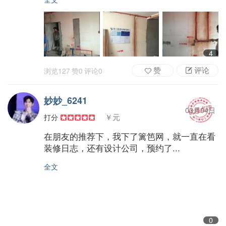
4
赞
评论
浏览
127
赞
0
评论
0
妙妙_6241
03月04日
￥元
打分
在朋友的推荐下，我下了篱笆网，就一直在看
装修日志，还有设计公司，预约了...
全文
0