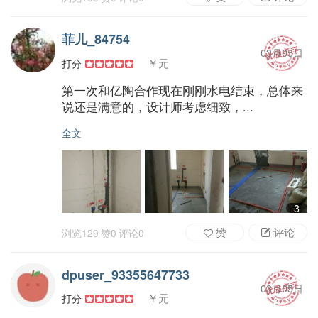
菲儿_84754
03月05日
￥元
打分
第一次和亿陶合作现在刚刚水电结束，总体来
说还是满意的，设计师考虑细致，...
全文
3
赞
评论
浏览
129
赞
0
评论
0
dpuser_93355647733
03月05日
￥元
打分