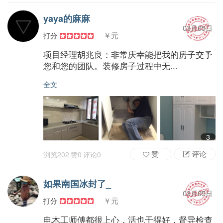
yaya的麻麻
03月05日
￥元
打分
项目经理胡兆良：非常庆幸能把我的房子交予
您和您的团队。装修房子过程中无...
全文
3
赞
评论
浏览
202
赞
0
评论
0
如果南国冰封了_
03月05日
￥元
打分
电木工师傅都很上心，活也干得好，督导检查