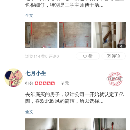
也很细仔，特别是王学宝师傅干活...
全文
4
赞
评论
浏览
114
赞
0
评论
0
七月小生
03月05日
￥元
打分
去年底买的房子，设计公司一开始就认定了亿
陶，喜欢北欧风的简洁，所以选择...
全文