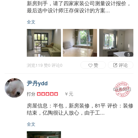
新房到手，请了四家家装公司测量设计报价，
最后选中设计师汪存保设计的方案...
全文
5
赞
评论
浏览
119
赞
0
评论
0
尹丹ydd
03月05日
￥元
打分
房屋信息：半包，新房装修，81平 评价：装修
结束，亿陶很让人放心，由于工...
全文