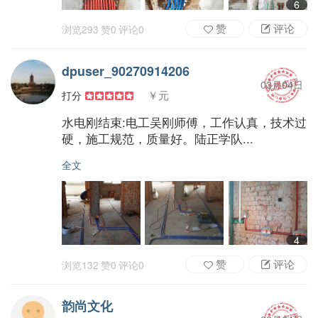
6
赞
评论
浏览
293
赞
0
评论
0
dpuser_90270914206
03月04日
￥元
打分
水电刚结束:电工吴刚师傅，工作认真，技术过
硬，施工规范，质量好。陆正学队...
全文
4
赞
评论
浏览
132
赞
0
评论
0
韵尚文化