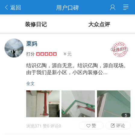
返回
用户口碑
装修日记
大众点评
栗妈
03月07日
￥元
打分
结识亿陶，源自无意。结识亿陶，源自现场。
由于我们是新小区，小区内装修公...
全文
5
赞
评论
浏览
371
赞
0
评论
0