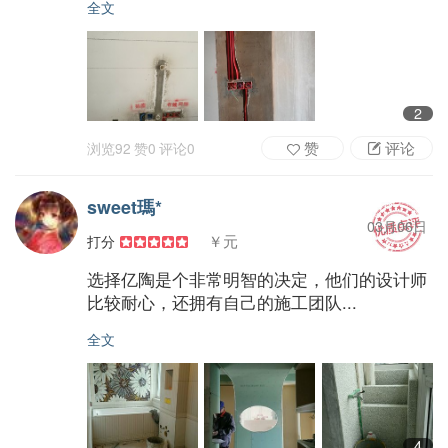
全文
2
赞
评论
浏览
92
赞
0
评论
0
sweet瑪*
03月06日
￥元
打分
选择亿陶是个非常明智的决定，他们的设计师
比较耐心，还拥有自己的施工团队...
全文
4