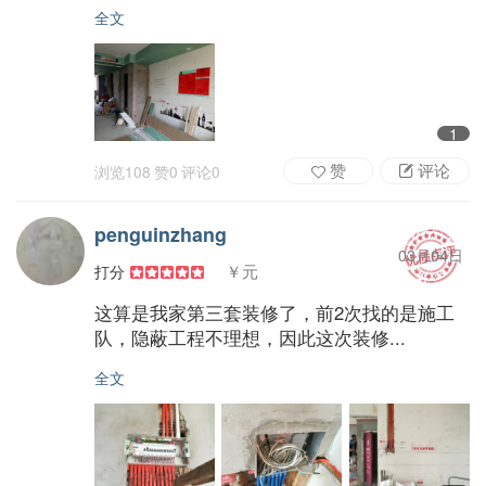
全文
1
赞
评论
浏览
108
赞
0
评论
0
penguinzhang
03月04日
￥元
打分
这算是我家第三套装修了，前2次找的是施工
队，隐蔽工程不理想，因此这次装修...
全文