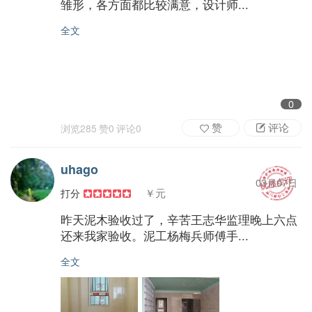
雏形，各方面都比较满意，设计师...
全文
0
赞
评论
浏览
285
赞
0
评论
0
uhago
03月07日
￥元
打分
昨天泥木验收过了，辛苦王志华监理晚上六点
还来我家验收。泥工杨梅兵师傅手...
全文