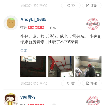
赞
评论
浏览
274
赞
0
评论
0
AndyLi_9685
03月04日
￥元
打分
半包。设计师：冯莎。队长：雷兴东。 小夫妻
结婚新房装修，比较了不下5家装...
全文
6
赞
评论
浏览
280
赞
0
评论
0
vivi彦-Y
03月01日
￥元
打分