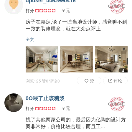
dpuser_4462990416
03月04日
￥元
打分
房子在嘉定,谈了一些当地设计师，感觉聊不到
一致的装修理念，就在大众点评上...
全文
4
赞
评论
浏览
125
赞
0
评论
0
0Q喂了止咳糖浆
03月04日
￥元
打分
找了其他两家公司的，最后因为亿陶的设计方
案非常好，价格比较合理，而且工...