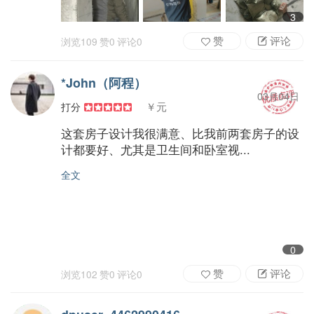
3
赞
评论
浏览
109
赞
0
评论
0
*John（阿程）
03月04日
￥元
打分
这套房子设计我很满意、比我前两套房子的设
计都要好、尤其是卫生间和卧室视...
全文
0
赞
评论
浏览
102
赞
0
评论
0