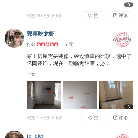
0
赞
评论
浏览
193
赞
0
评论
0
郭嘉吃龙虾
03月07日
￥元
打分
家里房屋需要装修，经过慎重的比较，选中了
亿陶装饰，现在工期临近结束，必...
全文
6
赞
评论
浏览
218
赞
0
评论
0
jc_cici