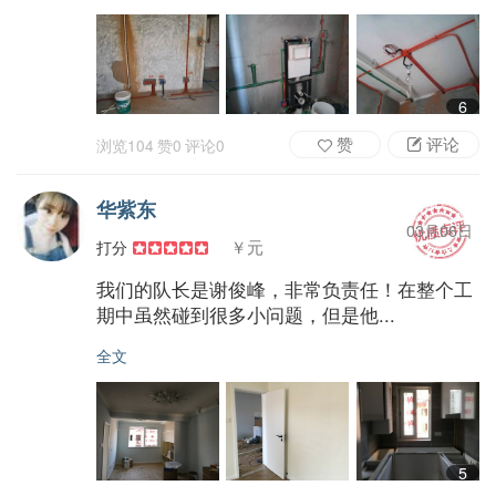
6
赞
评论
浏览
104
赞
0
评论
0
华紫东
03月06日
￥元
打分
我们的队长是谢俊峰，非常负责任！在整个工
期中虽然碰到很多小问题，但是他...
全文
5