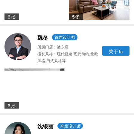
6张
5张
魏冬
首席设计师
所属门店：浦东店
关于Ta
擅长风格：现代轻奢,现代简约,北欧
风格,日式风格等
6张
沈银丽
首席设计师