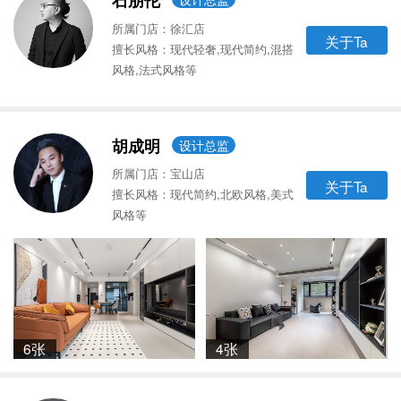
石朋伦
所属门店：徐汇店
关于Ta
擅长风格：现代轻奢,现代简约,混搭
风格,法式风格等
胡成明
设计总监
所属门店：宝山店
关于Ta
擅长风格：现代简约,北欧风格,美式
风格等
6张
4张