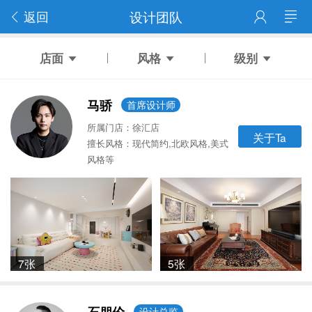
返回
设计团队
店面
风格
级别
马骄
首席设计师
所属门店：徐汇店
关于Ta
擅长风格：现代简约,北欧风格,美式
风格等
7张
5张
设计总监