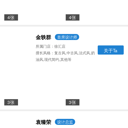
4张
4张
金轶群
首席设计师
所属门店：徐汇店
关于Ta
擅长风格：复古风,中古风,法式风,奶
油风,现代简约,其他等
3张
3张
袁臻荣
设计总监