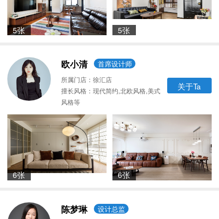
5张
5张
欧小清
首席设计师
所属门店：徐汇店
关于Ta
擅长风格：现代简约,北欧风格,美式
风格等
6张
6张
陈梦琳
设计总监