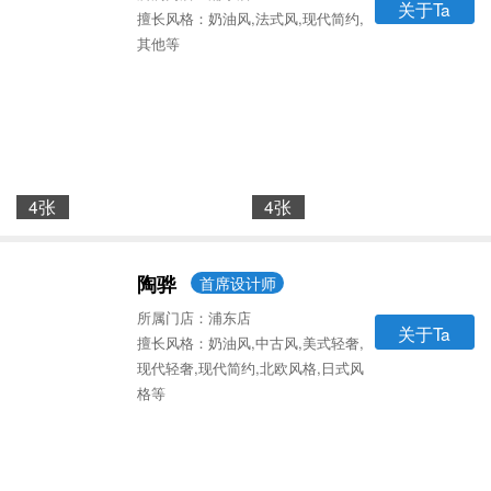
关于Ta
擅长风格：奶油风,法式风,现代简约,
其他等
4张
4张
陶骅
首席设计师
所属门店：浦东店
关于Ta
擅长风格：奶油风,中古风,美式轻奢,
现代轻奢,现代简约,北欧风格,日式风
格等