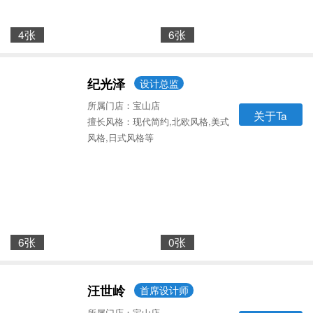
4张
6张
纪光泽
设计总监
所属门店：宝山店
关于Ta
擅长风格：现代简约,北欧风格,美式
风格,日式风格等
6张
0张
汪世岭
首席设计师
所属门店：宝山店