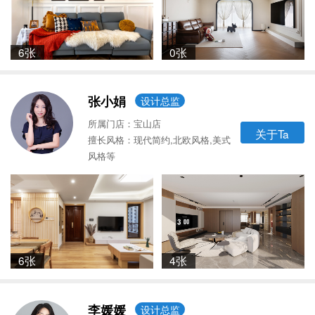
6张
0张
张小娟
设计总监
所属门店：宝山店
关于Ta
擅长风格：现代简约,北欧风格,美式
风格等
6张
4张
李媛媛
设计总监