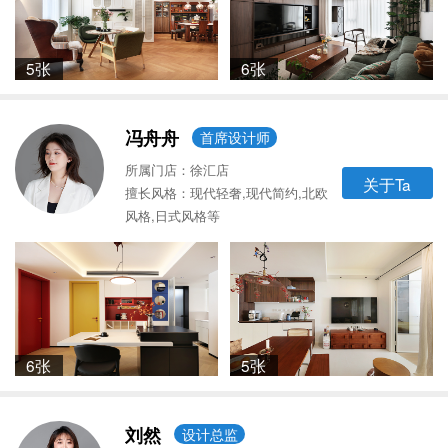
5张
6张
冯舟舟
首席设计师
所属门店：徐汇店
关于Ta
擅长风格：现代轻奢,现代简约,北欧
风格,日式风格等
6张
5张
刘然
设计总监