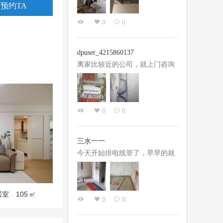
预约TA
有注意的地方，设计师注意到
蛮有成就感的，整个装修过程操
了，直接帮我和工长沟通解决
0
0
心比较少，主要还是装修公司让
了。工长李政也很负责，窗户对
人放心，有过装修经验的朋友应
接的时候和师傅沟通了好久，尤
该知道，遇到不靠谱的装修公司
dpuser_4215860137
其是空调的安装...
有多糟心， 在这里强烈推荐吴成
离家比较近的公司，就上门咨询
友+马骄设计师的组合搭配，我
了一下，感觉还可以，所以就预
一开始也是看到他们的评价，他
约了上门测量，做方案比较快，
俩经常一起合作，所以让小马设
2天左右就约了看方案，汪设计
计师指定了吴队长负责我家的施
0
0
师对我们得需求理解还是比较到
工，小马设计师是一个很细心也
位的，就是我们想要的，最终价
很负责的一个帅小伙，队长也很
格也是在承受范围内，就开始施
三水一一
踏实干练...
工了，现在很顺利
今天开始排电线管了，早早的就
让我过来看看电工材料，都是正
品，这点对亿陶还是很放心的。
设计师汪工的图纸很认真，开关
105
居室
㎡
0
0
和插座的尺寸位置安排的非常到
位，许多地方都帮我考虑到了。