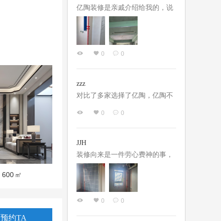
亿陶装修是亲戚介绍给我的，说
设计师水平好，施工途中全程负
责。合同签好开始施工，现场负
责的吴队认真负责，设计师方老
0
0
师基本全程都参与，亲自跑工
地，所有需要交接的地方必沟通
完善。施工途中无额外收费，完
zzz
全可以不用自己费心费力的去盯
对比了多家选择了亿陶，亿陶不
工地，体验感非常好！
是最便宜但也不是最贵的，价格
0
0
在多家公司里是中等偏上的，选
择亿陶主要看中两点，一是亿陶
闭口合同，固定公司，而是设计
JJH
师张晓娟老师真的非常符合我们
装修向来是一件劳心费神的事，
对设计师的所有要求，设计细节
但是这次装修从三月份开始选方
600
㎡
到位，我们的不合理要求他会提
案到现在进入油工阶段确实操心
出来自己的看法并给出解决办
比较少，超出了自己的预期。设
0
0
法，施工中项目经理程猛也是非
计阶段，设计师曹微老师经验丰
常的给力，经常在施工群里发布
富创意灵活，既注重实用又兼观
预约TA