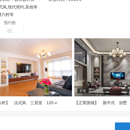
式风,现代简约,其他等
博六村等
预约数
82
0
张
120
六村】
法式风
三居室
㎡
【正荣国领】
新中式
别墅