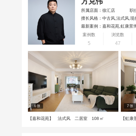
方克伟
所属店面：徐汇店
职
擅长风格：中古风,法式风,现
最新案例：嘉和花苑,虹康景
案例数
浏览数
5
47
6
张
7
张
108
【嘉和花苑】
法式风
二居室
㎡
【虹康