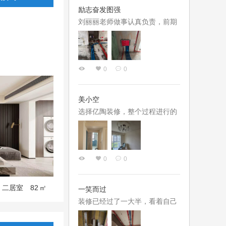
施工动态，让我们放心
美观，不少细节都有惊艳之笔，
励志奋发图强
所以方案很快就确定了。整个过
刘丽丽老师做事认真负责，前期
程中的选材配色曹老师也是耐心
量房、方案规划，到后期选材、
细致、有求必应、不厌其烦。我
工地对接都全流程跟进，不会设
们的项目经理是张后启，张队长
计完就甩手不管，针对户型短板
性格平和极好沟通，施工过程中
0
0
提出了很多优化方案，对空间布
难免会碰到这样或那样的实际问
局、色彩搭配都提出了专业建
题，张队长都会耐心佃细致地帮
议，帮我们避开了很多装修隐
美小空
我们想办...
患。沟通时特别有耐心，面对我
选择亿陶装修，整个过程进行的
们一次次的想法调整和各种装修
还是顺利的，一环接一环，基本
小白式提问，都细致讲解，给出
没有延误。设计师欧小清也很务
调整意见，没有一点不耐烦。
实，没有花里胡哨的费工时的设
0
0
计，基本都从日常生活场景入
手，再加入几个巧思。这也是我
选择亿陶的原因。1月开工，4月
82
二居室
㎡
一笑而过
底硬装就结束了，很幸运的赶上
装修已经过了一大半，看着自己
了整个夏天散甲醛。装修过程中
的新家从一个丑破丑破的状态慢
设计师也一直跟进，有几个我没
慢一步一步初具雏形，内心还是