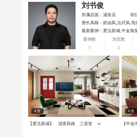
刘书俊
所属店面：浦东店
职
擅长风格：奶油风,法式风,现
最新案例：爱法新城,中金海
案例数
浏览数
5
4
4
张
4
张
【爱法新城】
混搭风格
三居室
㎡
【中金