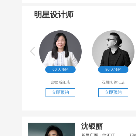
明星设计师
60
人预约
80
人预约
218
人预约
曹微
徐汇店
石朋伦
徐汇店
李广恒
徐汇店
立即预约
立即预约
立即预约
沈银丽
所属店面：徐汇店
职