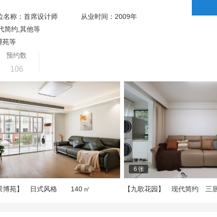
2009
位名称：首席设计师
从业时间：
年
代简约,其他等
博苑等
预约数
106
6
张
140
景博苑】
日式风格
㎡
【九歌花园】
现代简约
三