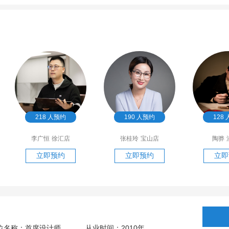
190
人预约
128
人预约
72
张桂玲
宝山店
陶骅
浦东店
周冲
立即预约
立即预约
立即
2010
位名称：首席设计师
从业时间：
年