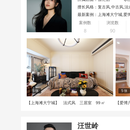
擅长风格：复古风,中古风,法
最新案例：上海滩大宁城,爱
案例数
浏览数
8
90
5
张
5
张
99
【上海滩大宁城】
法式风
三居室
㎡
【爱博
汪世岭