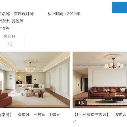
2011
位名称：首席设计师
从业时间：
年
代简约,其他等
棠湾等
预约数
75
4
张
130
海棠湾】
法式风
三居室
㎡
【140㎡法式中古风】
法式风
㎡