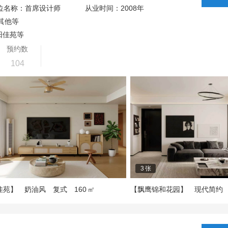
2008
位名称：首席设计师
从业时间：
年
其他等
阳佳苑等
预约数
104
3
张
160
佳苑】
奶油风
复式
㎡
【飘鹰锦和花园】
现代简约