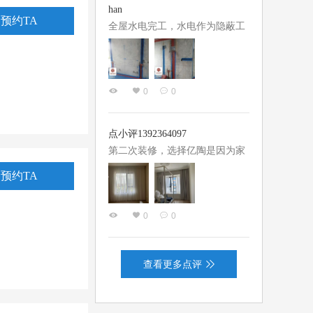
水电交底我大概提了一点需求，
han
基本上就都按图纸来施工了，设
预约TA
全屋水电完工，水电作为隐蔽工
计师的跟进也不脱节，确实还是
程，我们一家格外重视，经过多
蛮省心的，亿陶的师傅也非常专
放比对，选择了亿陶。 设计师张
业。 据说他们的工人，每月都有
桂玲前期与我们不断沟通，对方
一天专业的培训，专门汇总解决
0
0
案进行调整，根据户型，我们一
施工中遇到的各种技术问题，他
家居住习惯和需求来优化动线，
们公司的监理也来看过二次，现
细化了各处水电点位，满足了我
点小评1392364097
场也给...
们一家长期的居住需求，考虑十
第二次装修，选择亿陶是因为家
分周全。 项目经理臧佩俊也是十
里的亲戚，在亿陶施工过，鼎力
预约TA
分认真负责，严格把控施工现
推荐，整个过程下来，家里人还
场，现场强弱电管线铺设整齐有
是比较满意的，这次服务我们的
序，施工标准很规范。施工过程
0
0
设计师是魏冬老师，非常的专
中定期向我们汇报进度，让人很
业、给的意见也非常实用，整个
安心，不需要来回往返工地，有
装修过程全程陪伴，让我们安
问题也能...
查看更多点评
心，项目经理赵兴胜，经验丰
富，管理到位