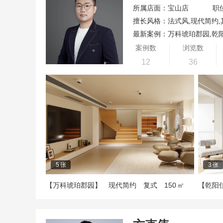
所属店面：宝山店
职
擅长风格：法式风,现代简约,
最新案例：万科琥珀郡园,乾
案例数
浏览数
12
36
5
张
3
张
150
【万科琥珀郡园】
现代简约
复式
㎡
【乾阳