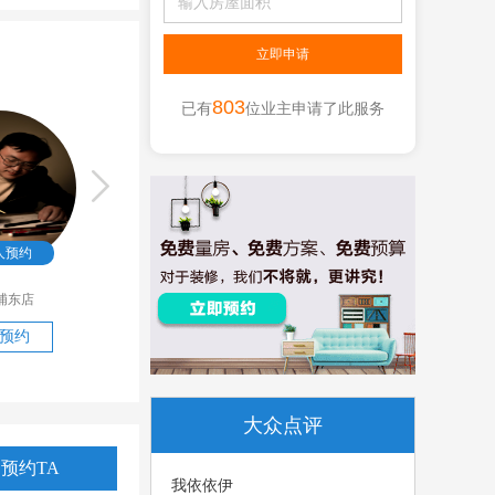
803
已有
位业主申请了此服务
人预约
60
人预约
80
人预约
浦东店
曹微
徐汇店
石朋伦
徐汇店
预约
立即预约
立即预约
大众点评
预约TA
我依依伊