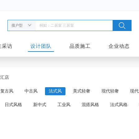
搜户型
主采访
设计团队
品质施工
企业动态
徐汇店
复古风
中古风
法式风
美式轻奢
现代轻奢
现代
日式风格
新中式
工业风
混搭风格
法式风格