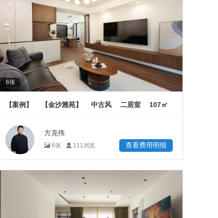
6
张
107
【案例】
【金沙雅苑】
中古风
二居室
㎡
方克伟
查看费用明细
6
张
111
浏览