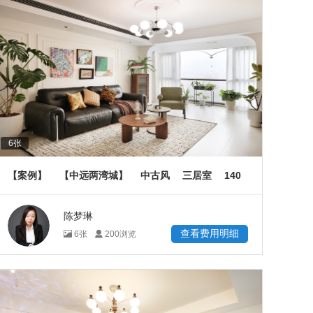
6
张
140
【案例】
【中远两湾城】
中古风
三居室
㎡
陈梦琳
查看费用明细
6
张
200
浏览