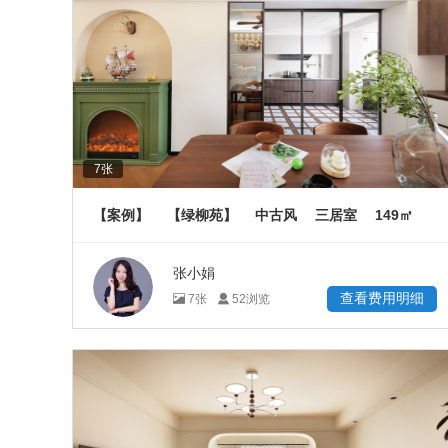
7
张
149
【案例】
【绿柳苑】
中古风
三居室
㎡
张小娟
查看费用明细
7
张
52
浏览