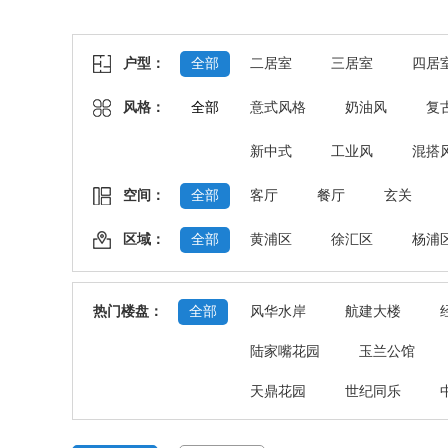
户型：
全部
二居室
三居室
四居
风格：
全部
意式风格
奶油风
复
新中式
工业风
混搭
空间：
全部
客厅
餐厅
玄关
区域：
全部
黄浦区
徐汇区
杨浦
热门楼盘：
全部
风华水岸
航建大楼
陆家嘴花园
玉兰公馆
天鼎花园
世纪同乐