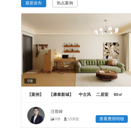
最新发布
热点案例
0
张
80
【案例】
【康泰新城】
中古风
二居室
㎡
汪世岭
查看费用明细
0
张
15
浏览