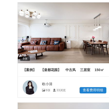
6
张
150
【案例】
【皇都花园】
中古风
三居室
㎡
欧小清
查看费用明细
6
张
33
浏览