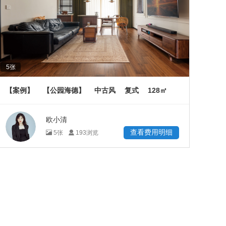
5
张
128
【案例】
【公园海德】
中古风
复式
㎡
欧小清
查看费用明细
5
张
193
浏览