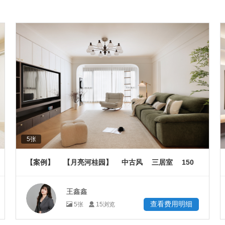
5
张
150
【案例】
【月亮河桂园】
中古风
三居室
㎡
王鑫鑫
查看费用明细
5
张
15
浏览