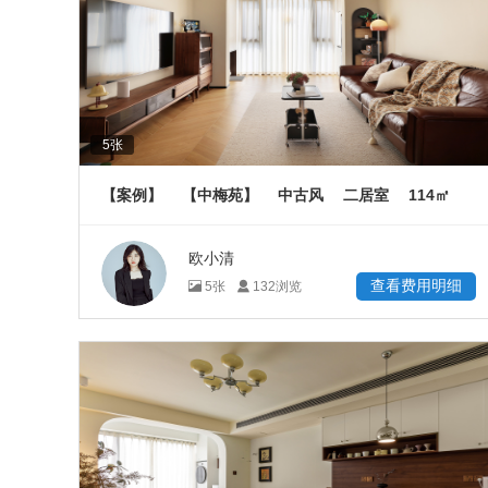
5
张
114
【案例】
【中梅苑】
中古风
二居室
㎡
欧小清
查看费用明细
5
张
132
浏览