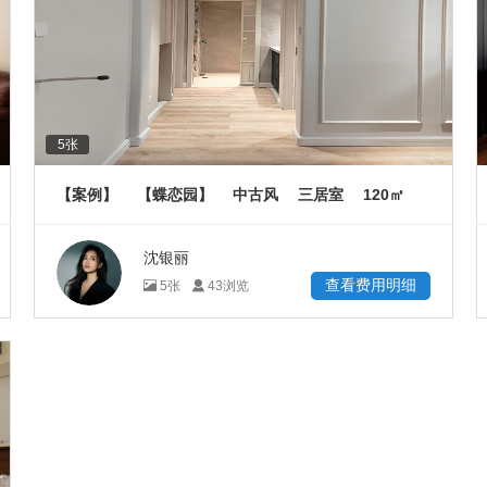
5
张
120
【案例】
【蝶恋园】
中古风
三居室
㎡
沈银丽
查看费用明细
5
张
43
浏览