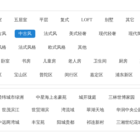
室
五居室
平层
复式
LOFT
别墅
其它
古风
中古风
法式风
美式轻奢
现代轻奢
现代
风格
法式风格
欧式风格
其他
卧室
书房
儿童房
老人房
卫生间
厨房
区
宝山区
普陀区
闵行区
嘉定区
浦东新区
经纬城市绿洲
中星海上名豪苑
城开珑庭
三林世博家园
世茂滨江
世贸湖滨
湾流域
翠湖天地
华润中央公
中远两湾城
丰宝苑
阳城贵都
祁连新村
三湘世纪花