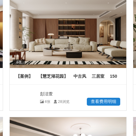
4
张
150
【案例】
【慧芝湖花园】
中古风
三居室
㎡
彭洁萱
查看费用明细
4
张
28
浏览