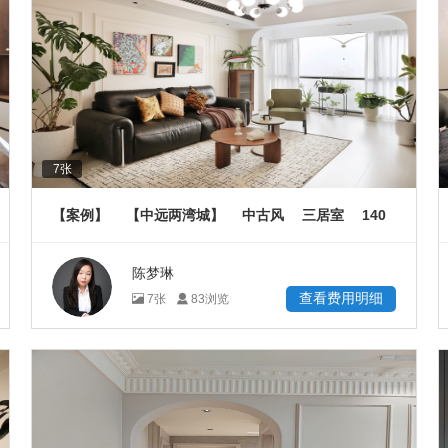
7
张
140
【案例】
【中远两湾城】
中古风
三居室
㎡
陈梦琳
查看费用明细
7
张
83
浏览