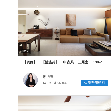
5
张
130
【案例】
【望族苑】
中古风
三居室
㎡
彭洁萱
查看费用明细
5
张
66
浏览