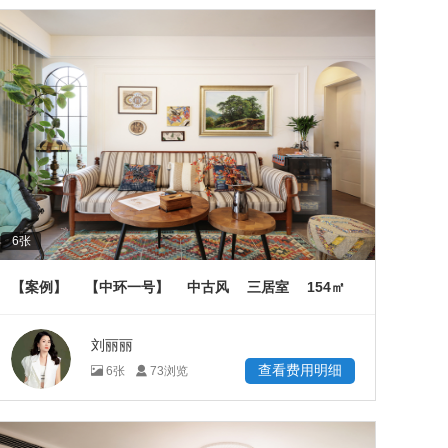
6
张
154
【案例】
【中环一号】
中古风
三居室
㎡
刘丽丽
查看费用明细
6
张
73
浏览