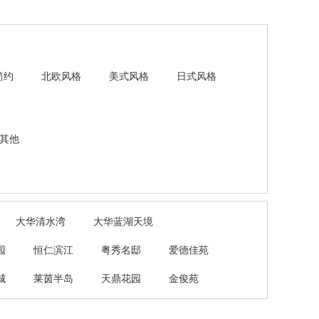
简约
北欧风格
美式风格
日式风格
其他
大华清水湾
大华蓝湖天境
园
恒仁滨江
粤秀名邸
爱德佳苑
城
莱茵半岛
天鼎花园
金俊苑