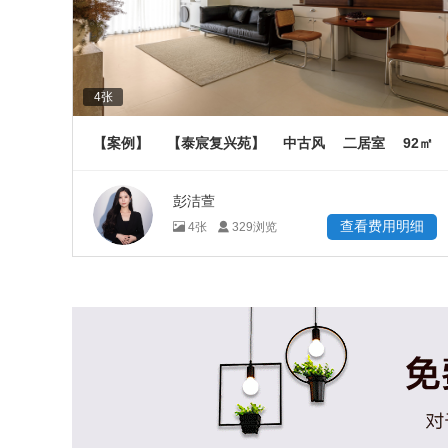
4
张
92
【案例】
【泰宸复兴苑】
中古风
二居室
㎡
彭洁萱
查看费用明细
4
张
329
浏览