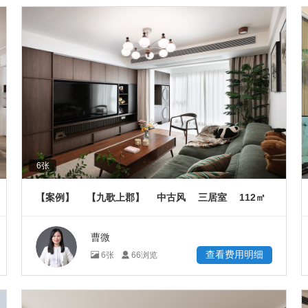
6
张
112
【案例】
【九歌上郡】
中古风
三居室
㎡
曹微
查看费用明细
6
张
66
浏览