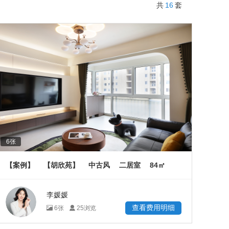
16
共
套
6
张
84
【案例】
【胡欣苑】
中古风
二居室
㎡
李媛媛
查看费用明细
6
张
25
浏览