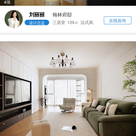
4张
刘丽丽
翰林府邸
在线咨询
三居室
139㎡
法式风
设计总监