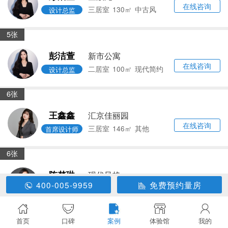
在线咨询
三居室
154㎡
中古风
设计总监
5张
刘然
桂林苑
在线咨询
二居室
51㎡
现代简约
设计总监
6张
彭洁萱
新市公寓
在线咨询
二居室
100㎡
现代简约
设计总监
5张
彭洁萱
望族苑
在线咨询
400-005-9959
免费预约量房
三居室
130㎡
中古风
设计总监
5张
首页
口碑
案例
体验馆
我的