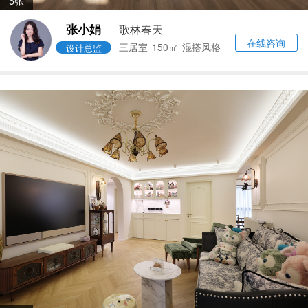
5张
张小娟
歌林春天
在线咨询
三居室
150㎡
混搭风格
设计总监