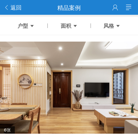
返回
精品案例
户型
面积
风格
6张