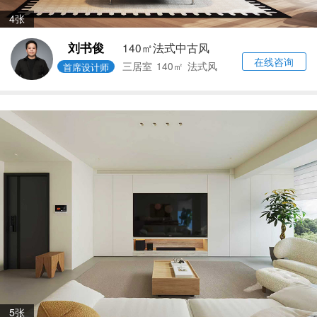
4张
刘书俊
140㎡法式中古风
在线咨询
三居室
140㎡
法式风
首席设计师
5张