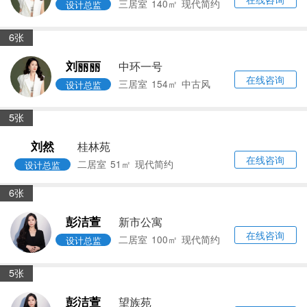
在线咨询
二居室
60㎡
混搭风格
首席设计师
6张
周冲
新汇绿苑
在线咨询
二居室
105㎡
法式风
设计总监
7张
方克伟
虹康景博苑
在线咨询
140㎡
日式风格
首席设计师
6张
刘丽丽
歌林春天馨园
在线咨询
三居室
140㎡
现代简约
设计总监
6张
刘丽丽
中环一号