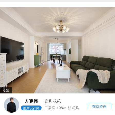
6张
方克伟
嘉和花苑
在线咨询
二居室
108㎡
法式风
首席设计师