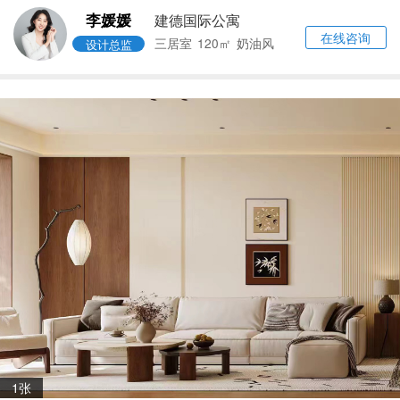
李媛媛
建德国际公寓
在线咨询
三居室
120㎡
奶油风
设计总监
1张