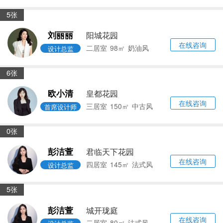
5张
刘丽丽
阳城花园
在线咨询
二居室
98㎡
奶油风
设计总监