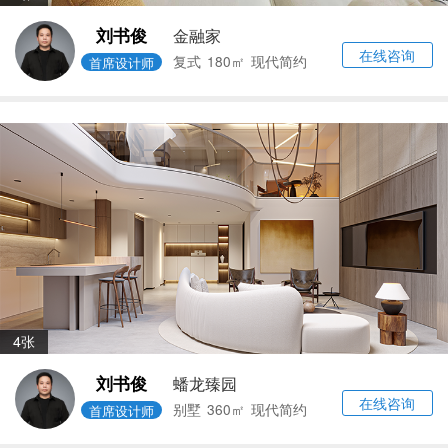
刘书俊
金融家
在线咨询
复式
180㎡
现代简约
首席设计师
4张
刘书俊
蟠龙臻园
在线咨询
别墅
360㎡
现代简约
首席设计师