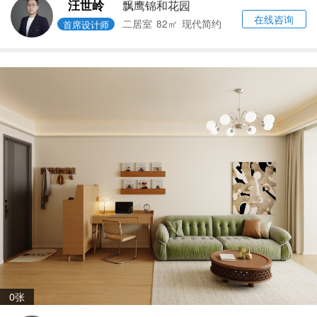
汪世岭
飘鹰锦和花园
在线咨询
二居室
82㎡
现代简约
首席设计师
0张