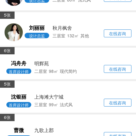
6张
欧小清
皇都花园
在线咨询
三居室
150㎡
中古风
首席设计师
0张
彭洁萱
君临天下花园
在线咨询
四居室
145㎡
法式风
设计总监
5张
彭洁萱
城开珑庭
在线咨询
二居室
80㎡
法式风
设计总监
5张
刘丽丽
秋月枫舍