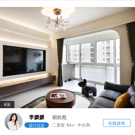
6张
李媛媛
胡欣苑
在线咨询
二居室
84㎡
中古风
设计总监