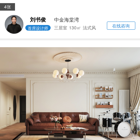
4张
刘书俊
中金海棠湾
在线咨询
三居室
130㎡
法式风
首席设计师