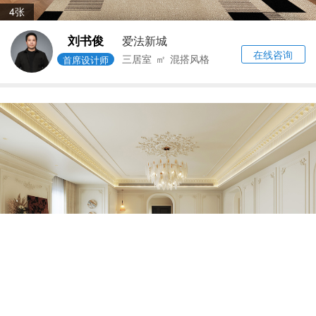
4张
刘书俊
爱法新城
在线咨询
三居室
㎡
混搭风格
首席设计师