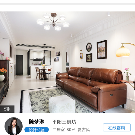
5张
陈梦琳
平阳三街坊
在线咨询
二居室
80㎡
复古风
设计总监