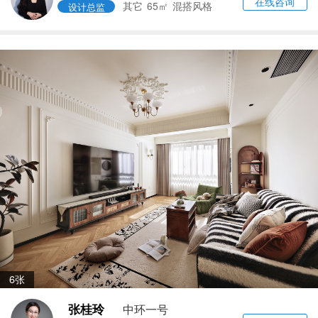
在线咨询
其它
65㎡
混搭风格
设计总监
6张
张桂玲
中环一号