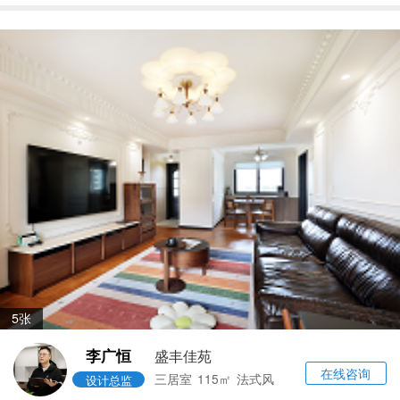
5张
李广恒
盛丰佳苑
在线咨询
三居室
115㎡
法式风
设计总监