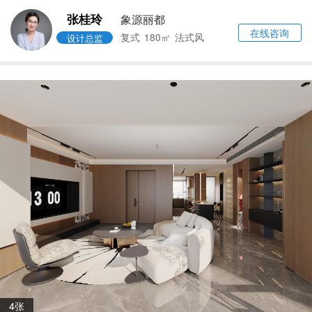
张桂玲
象源丽都
在线咨询
复式
180㎡
法式风
设计总监
4张