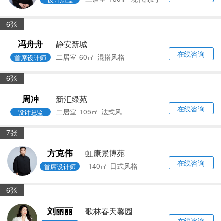
在线咨询
二居室
100㎡
奶油风
设计总监
5张
冯舟舟
镇宁路小区
在线咨询
二居室
58㎡
混搭风格
首席设计师
7张
冯舟舟
象屿怡庭
在线咨询
二居室
110㎡
奶油风
首席设计师
5张
彭洁萱
锦绿新城
在线咨询
三居室
130㎡
现代简约
设计总监
6张
冯舟舟
静安新城