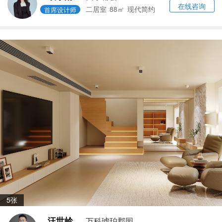
在线咨询
二居室
88㎡
现代简约
首席设计师
5张
汪世岭
万科琥珀郡园