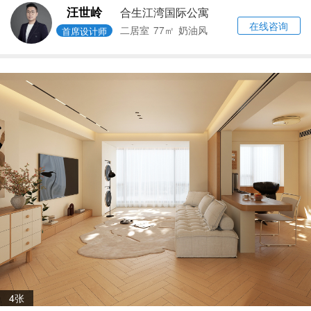
汪世岭
合生江湾国际公寓
在线咨询
二居室
77㎡
奶油风
首席设计师
4张