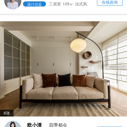
在线咨询
三居室
105㎡
法式风
设计总监
6张
欧小清
四季都会