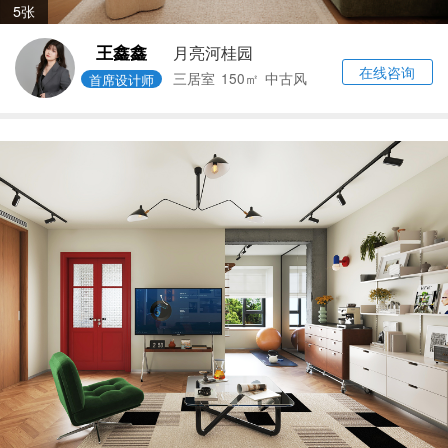
5张
王鑫鑫
月亮河桂园
在线咨询
三居室
150㎡
中古风
首席设计师