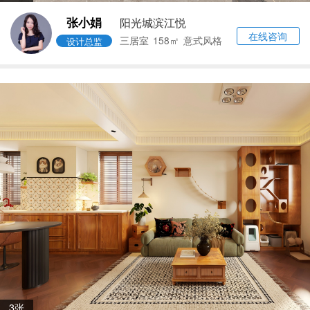
张小娟
阳光城滨江悦
在线咨询
三居室
158㎡
意式风格
设计总监
3张