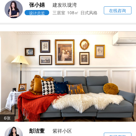
张小娟
建发玖珑湾
在线咨询
三居室
108㎡
日式风格
设计总监
6张
彭洁萱
紫祥小区