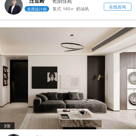
汪世岭
乾阳佳苑
在线咨询
复式
160㎡
奶油风
首席设计师
3张