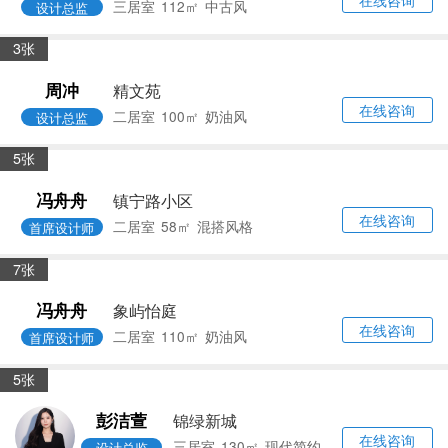
在线咨询
三居室
132㎡
其他
设计总监
6张
冯舟舟
明辉苑
在线咨询
二居室
98㎡
现代简约
首席设计师
5张
沈银丽
上海滩大宁城
在线咨询
三居室
99㎡
法式风
首席设计师
6张
曹微
九歌上郡
在线咨询
三居室
112㎡
中古风
设计总监
3张
周冲
精文苑