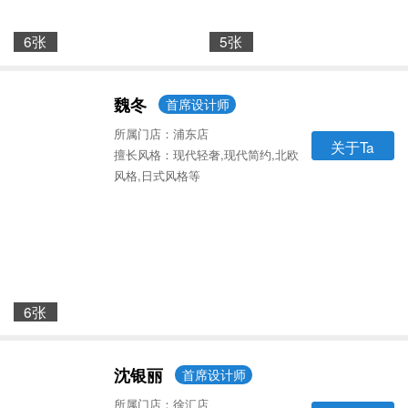
6张
5张
魏冬
首席设计师
所属门店：浦东店
关于Ta
擅长风格：现代轻奢,现代简约,北欧
风格,日式风格等
6张
沈银丽
首席设计师
所属门店：徐汇店