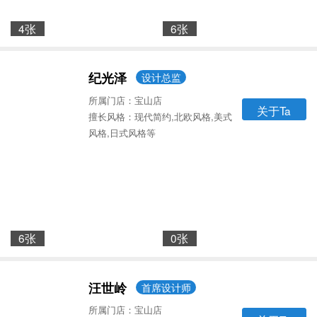
4张
6张
纪光泽
设计总监
所属门店：宝山店
关于Ta
擅长风格：现代简约,北欧风格,美式
风格,日式风格等
6张
0张
汪世岭
首席设计师
所属门店：宝山店