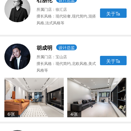
石朋伦
所属门店：徐汇店
关于Ta
擅长风格：现代轻奢,现代简约,混搭
风格,法式风格等
胡成明
设计总监
所属门店：宝山店
关于Ta
擅长风格：现代简约,北欧风格,美式
风格等
6张
4张