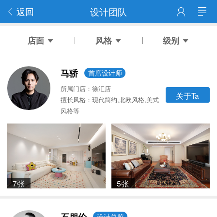
返回
设计团队
店面
风格
级别
马骄
首席设计师
所属门店：徐汇店
关于Ta
擅长风格：现代简约,北欧风格,美式
风格等
7张
5张
设计总监