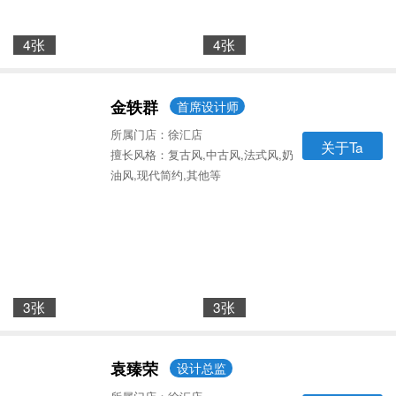
4张
4张
金轶群
首席设计师
所属门店：徐汇店
关于Ta
擅长风格：复古风,中古风,法式风,奶
油风,现代简约,其他等
3张
3张
袁臻荣
设计总监