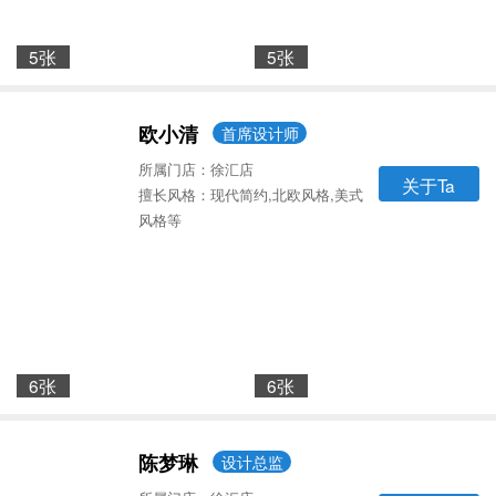
5张
5张
欧小清
首席设计师
所属门店：徐汇店
关于Ta
擅长风格：现代简约,北欧风格,美式
风格等
6张
6张
陈梦琳
设计总监