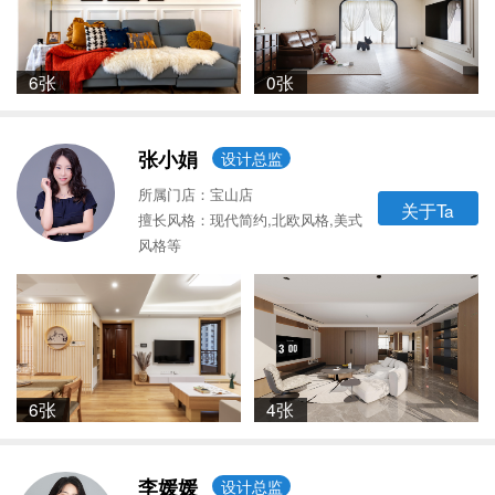
6张
0张
张小娟
设计总监
所属门店：宝山店
关于Ta
擅长风格：现代简约,北欧风格,美式
风格等
6张
4张
李媛媛
设计总监