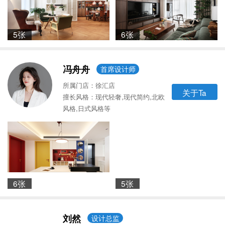
5张
6张
冯舟舟
首席设计师
所属门店：徐汇店
关于Ta
擅长风格：现代轻奢,现代简约,北欧
风格,日式风格等
6张
5张
刘然
设计总监