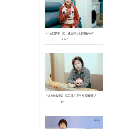
《一品漫城》完工业主顾小姐视频采访
丨
90
㎡
《建发玲珑湾》完工业主王先生视频采访
丨
㎡