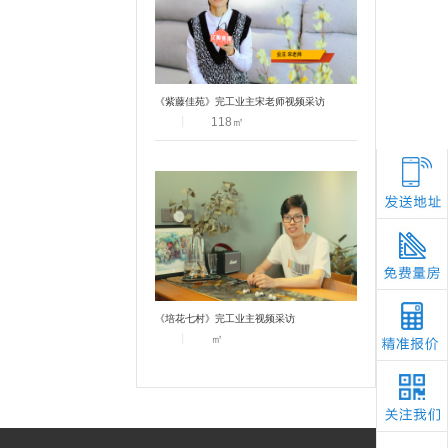
《紫藤佳苑》完工业主宋老师视频采访
丨
118
㎡
《培花七村》完工业主视频采访
丨
㎡