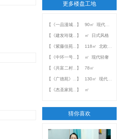
更多楼盘工地
90
【《一品漫城...】
㎡
现代轻奢
【《建发玲珑...】
㎡
日式风格
118
【《紫藤佳苑...】
㎡
北欧风格
【《中环一号...】
㎡
现代轻奢
78
【《共富二村...】
㎡
130
【《广德苑》...】
㎡
现代简约
【《杰圣家苑...】
㎡
猜你喜欢