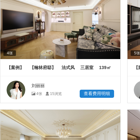
4
张
5
张
139
【案例】
【翰林府邸】
法式风
三居室
㎡
【
㎡
刘丽丽
查看费用明细
4
张
15
浏览