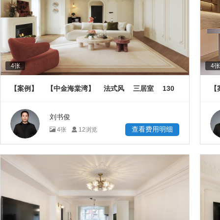
4
张
4
张
130
【案例】
【中金海棠湾】
法式风
三居室
【
㎡
刘书俊
查看费用明细
4
张
12
浏览