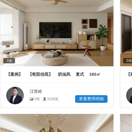
3
张
0
张
160
【案例】
【乾阳佳苑】
奶油风
复式
㎡
【
汪世岭
查看费用明细
3
张
10
浏览