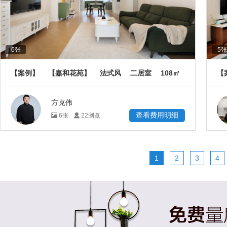
6
张
5
张
108
【案例】
【嘉和花苑】
法式风
二居室
㎡
【
方克伟
查看费用明细
6
张
22
浏览
1
2
3
4