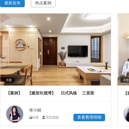
最新发布
热点案例
6
张
6
张
【案例】
【建发玖珑湾】
日式风格
三居室
【
108
㎡
张小娟
查看费用明细
6
张
825
浏览