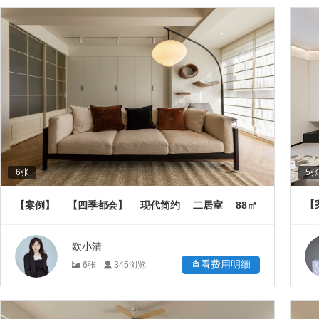
6
张
5
张
88
【
【案例】
【四季都会】
现代简约
二居室
㎡
欧小清
查看费用明细
6
张
345
浏览