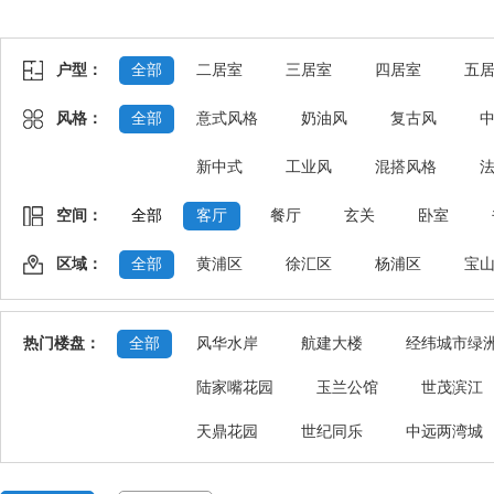
户型：
全部
二居室
三居室
四居室
五
风格：
全部
意式风格
奶油风
复古风
新中式
工业风
混搭风格
空间：
全部
客厅
餐厅
玄关
卧室
区域：
全部
黄浦区
徐汇区
杨浦区
宝
热门楼盘：
全部
风华水岸
航建大楼
经纬城市绿
陆家嘴花园
玉兰公馆
世茂滨江
天鼎花园
世纪同乐
中远两湾城