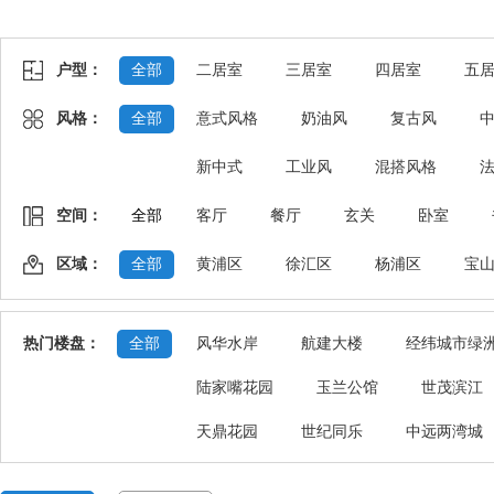
户型：
全部
二居室
三居室
四居室
五
风格：
全部
意式风格
奶油风
复古风
新中式
工业风
混搭风格
空间：
全部
客厅
餐厅
玄关
卧室
区域：
全部
黄浦区
徐汇区
杨浦区
宝
热门楼盘：
全部
风华水岸
航建大楼
经纬城市绿
陆家嘴花园
玉兰公馆
世茂滨江
天鼎花园
世纪同乐
中远两湾城