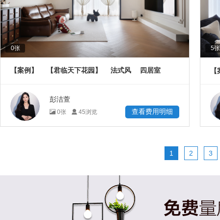
0
张
5
张
【案例】
【君临天下花园】
法式风
四居室
【
145
㎡
彭洁萱
查看费用明细
0
张
45
浏览
1
2
3