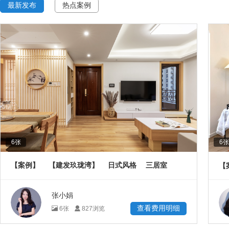
最新发布
热点案例
6
张
6
张
【案例】
【建发玖珑湾】
日式风格
三居室
【
108
㎡
张小娟
查看费用明细
6
张
827
浏览