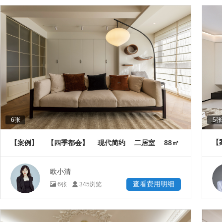
6
张
5
张
88
【
【案例】
【四季都会】
现代简约
二居室
㎡
欧小清
查看费用明细
6
张
345
浏览