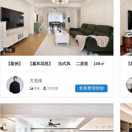
6
张
5
张
108
【案例】
【嘉和花苑】
法式风
二居室
㎡
【
方克伟
查看费用明细
6
张
24
浏览