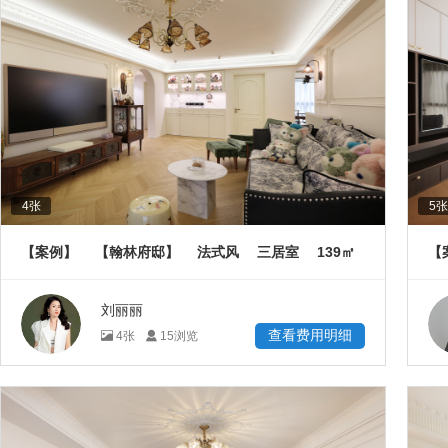
4
张
5
张
139
【案例】
【翰林府邸】
法式风
三居室
㎡
【
㎡
刘丽丽
查看费用明细
4
张
15
浏览