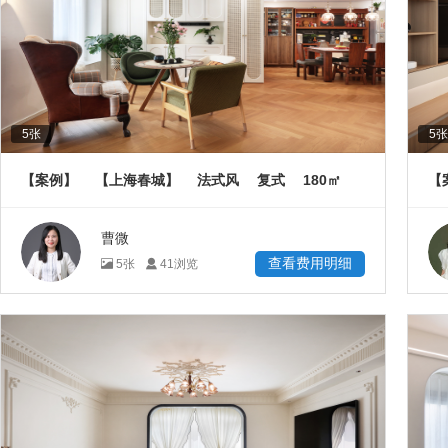
5
张
5
张
180
【案例】
【上海春城】
法式风
复式
㎡
【
曹微
查看费用明细
5
张
41
浏览