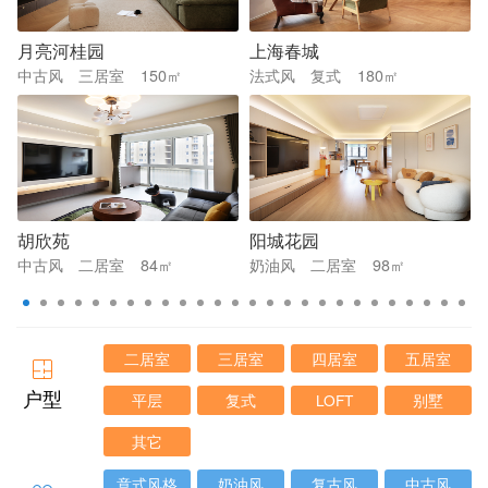
月亮河桂园
上海春城
中古风
三居室
150㎡
法式风
复式
180㎡
胡欣苑
阳城花园
中古风
二居室
84㎡
奶油风
二居室
98㎡
二居室
三居室
四居室
五居室
户型
平层
复式
LOFT
别墅
其它
意式风格
奶油风
复古风
中古风