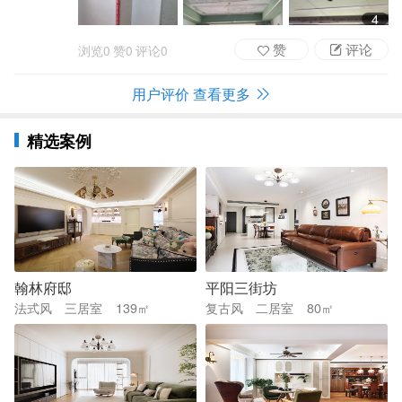
以不用自己费心费力的去盯工地，体验感非常
4
好！
赞
评论
浏览
0
赞
0
评论
0
用户评价 查看更多
精选案例
翰林府邸
平阳三街坊
法式风
三居室
139㎡
复古风
二居室
80㎡