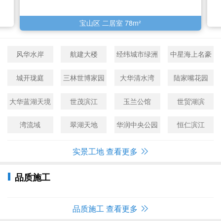
宝山区 二居室 78m²
风华水岸
航建大楼
经纬城市绿洲
中星海上名豪
苑
城开珑庭
三林世博家园
大华清水湾
陆家嘴花园
大华蓝湖天境
世茂滨江
玉兰公馆
世贸湖滨
湾流域
翠湖天地
华润中央公园
恒仁滨江
实景工地 查看更多
品质施工
施工工艺
精选辅材
验收标准
国民泥匠
品质施工 查看更多