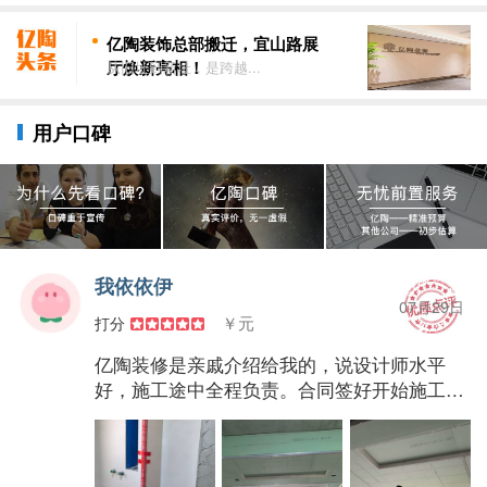
亿陶装饰总部搬迁，宜山路展
厅焕新亮相！
从旧址到新址，是跨越...
用户口碑
我依依伊
07月29日
￥元
打分
亿陶装修是亲戚介绍给我的，说设计师水平
好，施工途中全程负责。合同签好开始施工，
现场负责的吴队认真负责，设计师方老师基本
全程都参与，亲自跑工地，所有需要交接的地
方必沟通完善。施工途中无额外收费，完全可