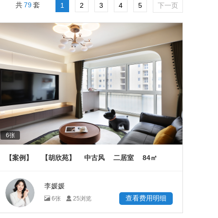
79
共
套
1
2
3
4
5
下一页
6
张
84
【案例】
【胡欣苑】
中古风
二居室
㎡
李媛媛
查看费用明细
6
张
25
浏览