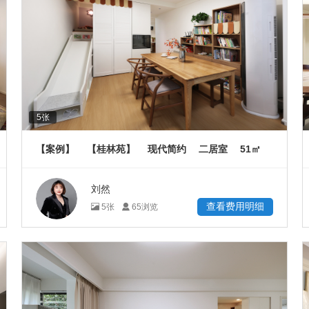
5
张
51
【案例】
【桂林苑】
现代简约
二居室
㎡
刘然
查看费用明细
5
张
65
浏览