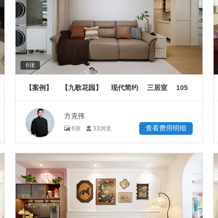
6
张
105
【案例】
【九歌花园】
现代简约
三居室
㎡
方克伟
查看费用明细
6
张
33
浏览