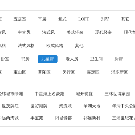
室
五居室
平层
复式
LOFT
别墅
其它
古风
中古风
法式风
美式轻奢
现代轻奢
现代
风格
法式风格
欧式风格
其他
卧室
书房
儿童房
老人房
卫生间
厨房
区
宝山区
普陀区
闵行区
嘉定区
浦东新区
经纬城市绿洲
中星海上名豪苑
城开珑庭
三林世博家园
世茂滨江
世贸湖滨
湾流域
翠湖天地
华润中央公
中远两湾城
丰宝苑
阳城贵都
祁连新村
三湘世纪花