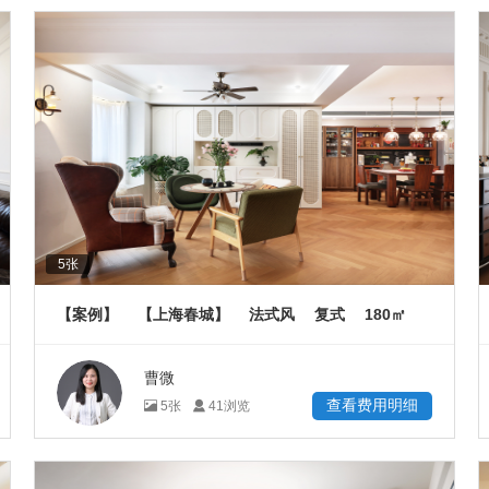
5
张
180
【案例】
【上海春城】
法式风
复式
㎡
曹微
查看费用明细
5
张
41
浏览