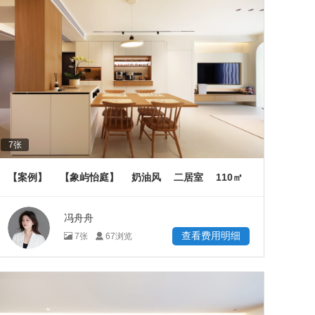
7
张
110
【案例】
【象屿怡庭】
奶油风
二居室
㎡
冯舟舟
查看费用明细
7
张
67
浏览