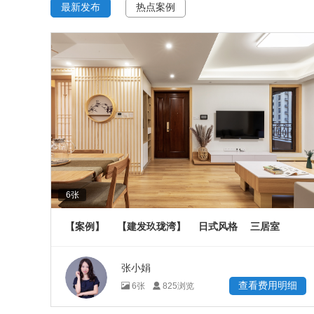
最新发布
热点案例
6
张
【案例】
【建发玖珑湾】
日式风格
三居室
108
㎡
张小娟
查看费用明细
6
张
825
浏览