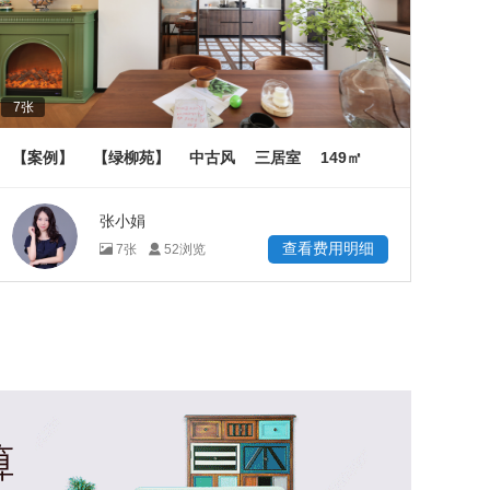
7
张
149
【案例】
【绿柳苑】
中古风
三居室
㎡
张小娟
查看费用明细
7
张
52
浏览