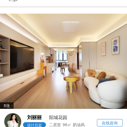
5张
刘丽丽
阳城花园
在线咨询
二居室
98㎡
奶油风
设计总监