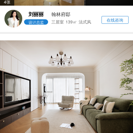
4张
刘丽丽
翰林府邸
在线咨询
三居室
139㎡
法式风
设计总监