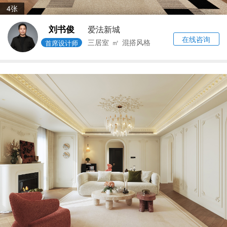
4张
刘书俊
爱法新城
在线咨询
三居室
㎡
混搭风格
首席设计师