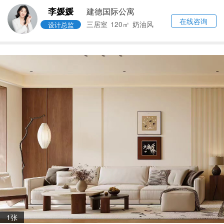
李媛媛
建德国际公寓
在线咨询
三居室
120㎡
奶油风
设计总监
1张