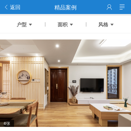
返回
精品案例
户型
面积
风格
6张