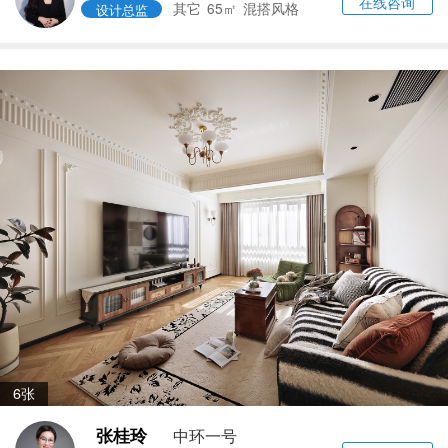
在线咨询
其它
65㎡
混搭风格
设计总监
6张
张桂玲
中环一号