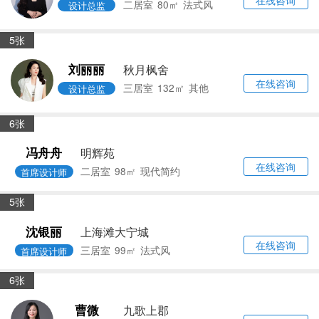
在线咨询
二居室
80㎡
法式风
设计总监
5张
刘丽丽
秋月枫舍