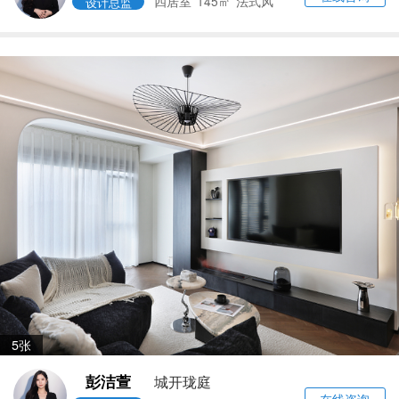
四居室
145㎡
法式风
设计总监
5张
彭洁萱
城开珑庭