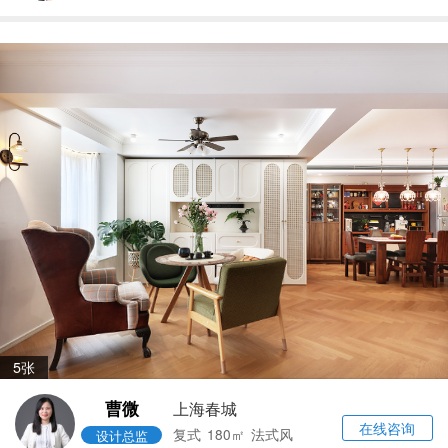
5张
曹微
上海春城
在线咨询
复式
180㎡
法式风
设计总监