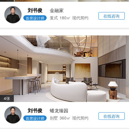
刘书俊
金融家
在线咨询
复式
180㎡
现代简约
首席设计师
4张
刘书俊
蟠龙臻园
在线咨询
别墅
360㎡
现代简约
首席设计师