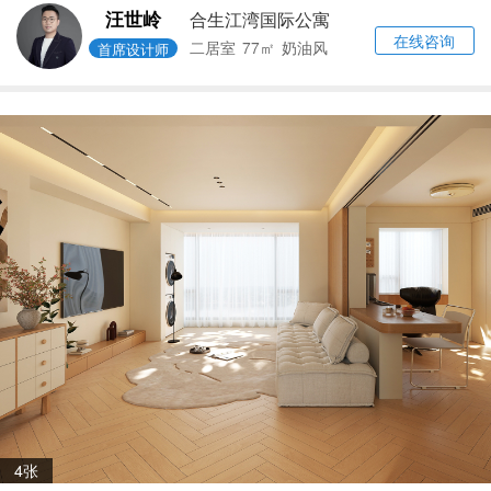
汪世岭
合生江湾国际公寓
在线咨询
二居室
77㎡
奶油风
首席设计师
4张