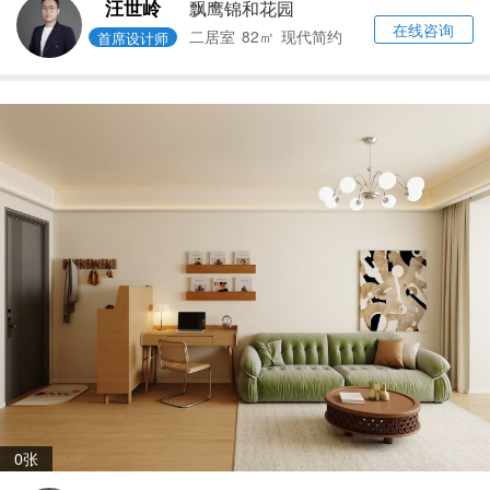
汪世岭
飘鹰锦和花园
在线咨询
二居室
82㎡
现代简约
首席设计师
0张