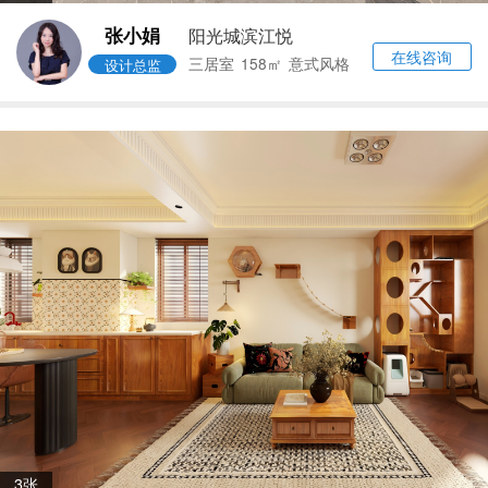
张小娟
阳光城滨江悦
在线咨询
三居室
158㎡
意式风格
设计总监
3张