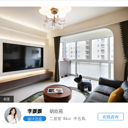
6张
李媛媛
胡欣苑
在线咨询
二居室
84㎡
中古风
设计总监