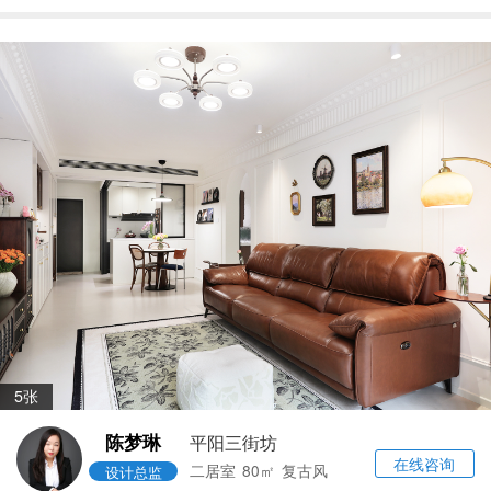
5张
陈梦琳
平阳三街坊
在线咨询
二居室
80㎡
复古风
设计总监