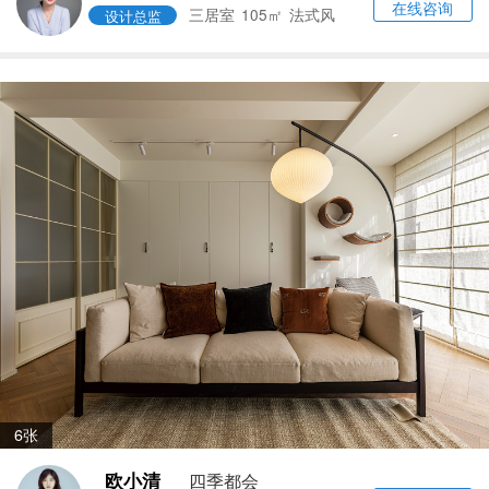
在线咨询
三居室
105㎡
法式风
设计总监
6张
欧小清
四季都会