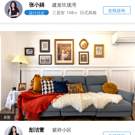
张小娟
建发玖珑湾
在线咨询
三居室
108㎡
日式风格
设计总监
6张
彭洁萱
紫祥小区