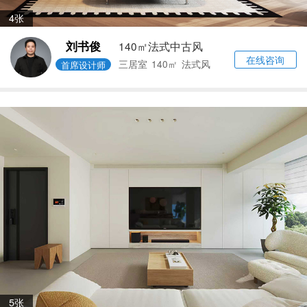
4张
刘书俊
140㎡法式中古风
在线咨询
三居室
140㎡
法式风
首席设计师
5张