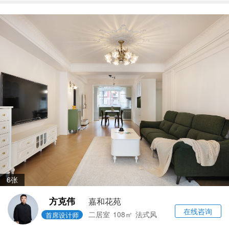
6张
方克伟
嘉和花苑
在线咨询
二居室
108㎡
法式风
首席设计师