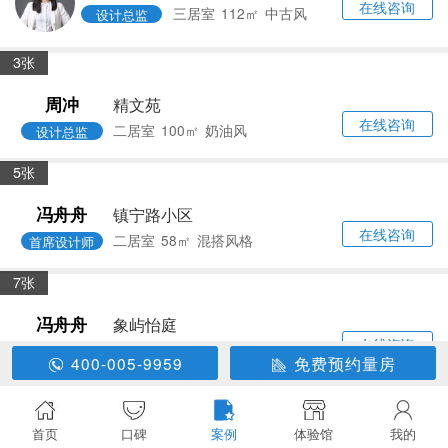
在线咨询
三居室
132㎡
其他
设计总监
400-005-9959
免费预约量房
6张
首页
口碑
案例
体验馆
我的
冯舟舟
明辉苑