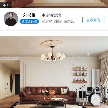
4张
刘书俊
中金海棠湾
在线咨询
三居室
130㎡
法式风
首席设计师