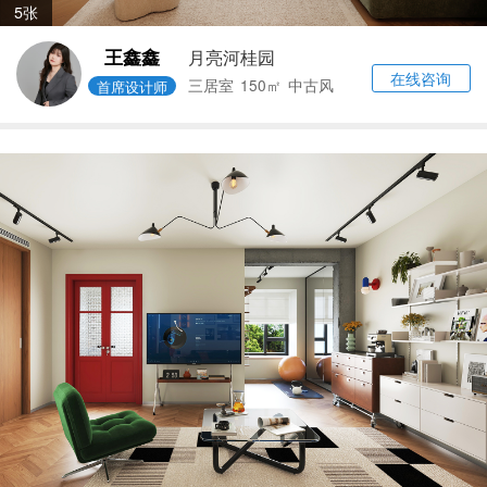
5张
王鑫鑫
月亮河桂园
在线咨询
三居室
150㎡
中古风
首席设计师