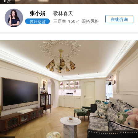
5张
张小娟
歌林春天
在线咨询
三居室
150㎡
混搭风格
设计总监