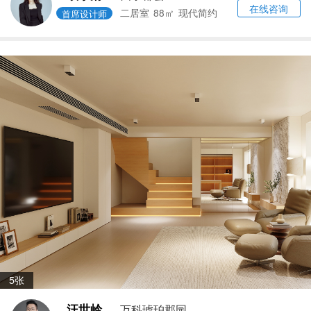
在线咨询
二居室
88㎡
现代简约
首席设计师
5张
汪世岭
万科琥珀郡园