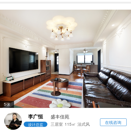
5张
李广恒
盛丰佳苑
在线咨询
三居室
115㎡
法式风
设计总监