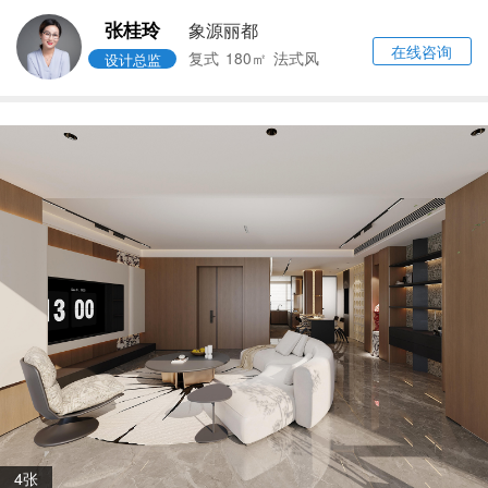
张桂玲
象源丽都
在线咨询
复式
180㎡
法式风
设计总监
4张