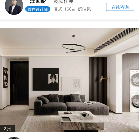
汪世岭
乾阳佳苑
在线咨询
复式
160㎡
奶油风
首席设计师
3张