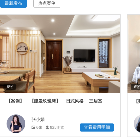
最新发布
热点案例
6
张
6
张
【案例】
【建发玖珑湾】
日式风格
三居室
【
108
㎡
张小娟
查看费用明细
6
张
825
浏览