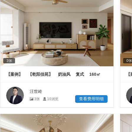
3
张
0
张
160
【案例】
【乾阳佳苑】
奶油风
复式
㎡
【
汪世岭
查看费用明细
3
张
10
浏览