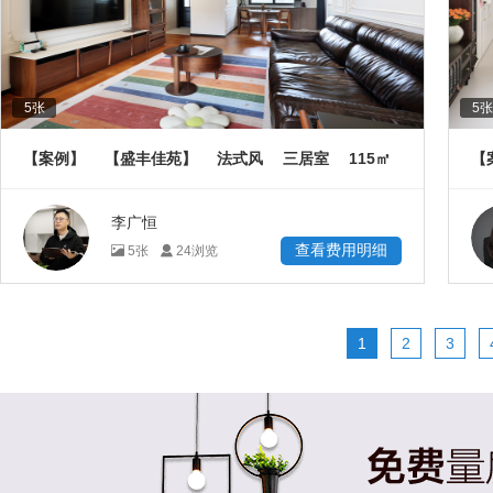
5
张
5
张
115
【案例】
【盛丰佳苑】
法式风
三居室
㎡
【
李广恒
查看费用明细
5
张
24
浏览
1
2
3