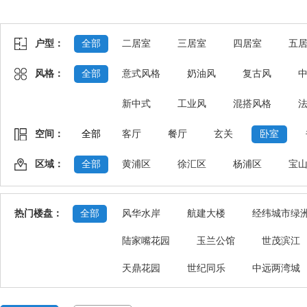
户型：
全部
二居室
三居室
四居室
五
风格：
全部
意式风格
奶油风
复古风
新中式
工业风
混搭风格
空间：
全部
客厅
餐厅
玄关
卧室
区域：
全部
黄浦区
徐汇区
杨浦区
宝
热门楼盘：
全部
风华水岸
航建大楼
经纬城市绿
陆家嘴花园
玉兰公馆
世茂滨江
天鼎花园
世纪同乐
中远两湾城