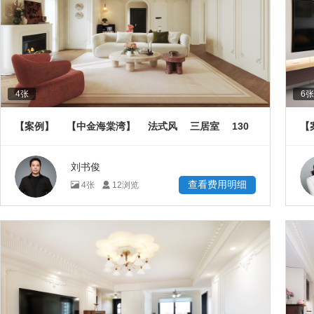
4
张
6
张
130
【案例】
【中金海棠湾】
法式风
三居室
【
㎡
刘书俊
查看费用明细
4
张
12
浏览