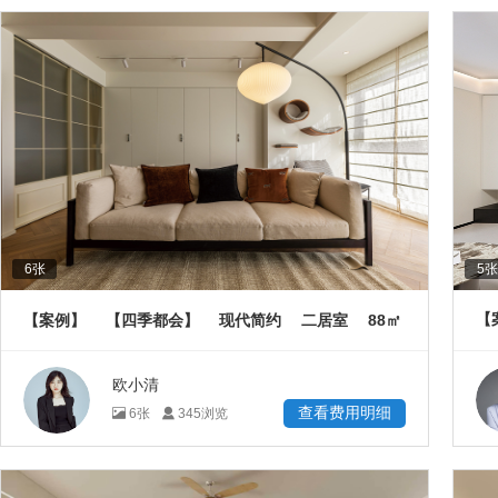
6
张
5
张
88
【
【案例】
【四季都会】
现代简约
二居室
㎡
欧小清
查看费用明细
6
张
345
浏览