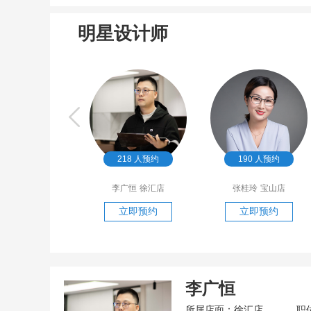
明星设计师
80
人预约
218
人预约
190
人预约
朋伦
徐汇店
李广恒
徐汇店
张桂玲
宝山店
立即预约
立即预约
立即预约
李广恒
所属店面：徐汇店
职