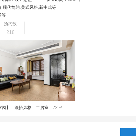
,现代简约,美式风格,新中式等
园等
预约数
218
72
家园】
混搭风格
二居室
㎡