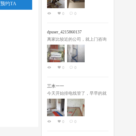
预约TA
有注意的地方，设计师注意到
蛮有成就感的，整个装修过程操
了，直接帮我和工长沟通解决
0
0
心比较少，主要还是装修公司让
了。工长李政也很负责，窗户对
人放心，有过装修经验的朋友应
接的时候和师傅沟通了好久，尤
该知道，遇到不靠谱的装修公司
dpuser_4215860137
其是空调的安装...
有多糟心， 在这里强烈推荐吴成
离家比较近的公司，就上门咨询
友+马骄设计师的组合搭配，我
了一下，感觉还可以，所以就预
一开始也是看到他们的评价，他
约了上门测量，做方案比较快，
俩经常一起合作，所以让小马设
2天左右就约了看方案，汪设计
计师指定了吴队长负责我家的施
0
0
师对我们得需求理解还是比较到
工，小马设计师是一个很细心也
位的，就是我们想要的，最终价
很负责的一个帅小伙，队长也很
格也是在承受范围内，就开始施
三水一一
踏实干练...
工了，现在很顺利
今天开始排电线管了，早早的就
让我过来看看电工材料，都是正
品，这点对亿陶还是很放心的。
设计师汪工的图纸很认真，开关
0
0
和插座的尺寸位置安排的非常到
位，许多地方都帮我考虑到了。