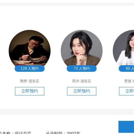
128
人预约
72
人预约
60
陶骅
浦东店
周冲
浦东店
曹微
立即预约
立即预约
立即
2007
位名称：设计总监
从业时间：
年