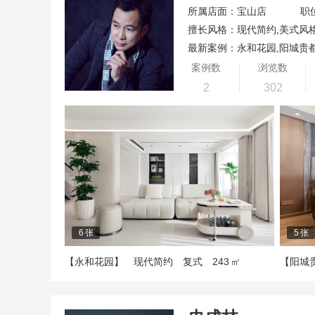
所属店面：宝山店
职
擅长风格：现代简约,美式风
最新案例：永和花园,阳城贵
案例数
浏览数
2
302
6
张
5
张
243
【永和花园】
现代简约
复式
㎡
【阳城