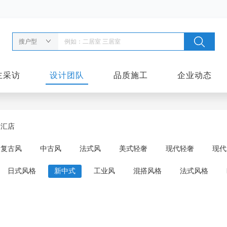
搜户型
主采访
设计团队
品质施工
企业动态
徐汇店
复古风
中古风
法式风
美式轻奢
现代轻奢
现代
日式风格
新中式
工业风
混搭风格
法式风格