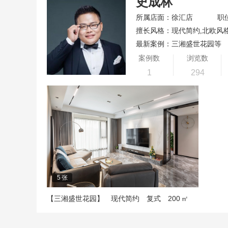
史成林
所属店面：徐汇店
职
擅长风格：现代简约,北欧风格
最新案例：三湘盛世花园等
案例数
浏览数
1
294
5
张
200
【三湘盛世花园】
现代简约
复式
㎡