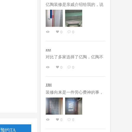
亿陶装修是亲戚介绍给我的，说
设计师水平好，施工途中全程负
责。合同签好开始施工，现场负
责的吴队认真负责，设计师方老
0
0
师基本全程都参与，亲自跑工
地，所有需要交接的地方必沟通
完善。施工途中无额外收费，完
zzz
全可以不用自己费心费力的去盯
对比了多家选择了亿陶，亿陶不
工地，体验感非常好！
是最便宜但也不是最贵的，价格
0
0
在多家公司里是中等偏上的，选
择亿陶主要看中两点，一是亿陶
闭口合同，固定公司，而是设计
JJH
师张晓娟老师真的非常符合我们
装修向来是一件劳心费神的事，
对设计师的所有要求，设计细节
但是这次装修从三月份开始选方
到位，我们的不合理要求他会提
案到现在进入油工阶段确实操心
出来自己的看法并给出解决办
比较少，超出了自己的预期。设
0
0
法，施工中项目经理程猛也是非
计阶段，设计师曹微老师经验丰
常的给力，经常在施工群里发布
富创意灵活，既注重实用又兼观
预约TA