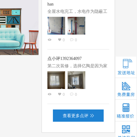
水电交底我大概提了一点需求，
han
基本上就都按图纸来施工了，设
全屋水电完工，水电作为隐蔽工
计师的跟进也不脱节，确实还是
程，我们一家格外重视，经过多
蛮省心的，亿陶的师傅也非常专
放比对，选择了亿陶。 设计师张
业。 据说他们的工人，每月都有
桂玲前期与我们不断沟通，对方
一天专业的培训，专门汇总解决
0
0
案进行调整，根据户型，我们一
施工中遇到的各种技术问题，他
家居住习惯和需求来优化动线，
们公司的监理也来看过二次，现
细化了各处水电点位，满足了我
点小评1392364097
场也给...
们一家长期的居住需求，考虑十
第二次装修，选择亿陶是因为家
分周全。 项目经理臧佩俊也是十
里的亲戚，在亿陶施工过，鼎力
分认真负责，严格把控施工现
推荐，整个过程下来，家里人还
场，现场强弱电管线铺设整齐有
是比较满意的，这次服务我们的
序，施工标准很规范。施工过程
0
0
设计师是魏冬老师，非常的专
中定期向我们汇报进度，让人很
业、给的意见也非常实用，整个
安心，不需要来回往返工地，有
装修过程全程陪伴，让我们安
问题也能...
查看更多点评
心，项目经理赵兴胜，经验丰
富，管理到位