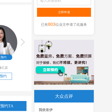
803
已有
位业主申请了此服务
人预约
80
人预约
218
人预约
徐汇店
石朋伦
徐汇店
李广恒
徐汇店
预约
立即预约
立即预约
大众点评
预约TA
我依依伊