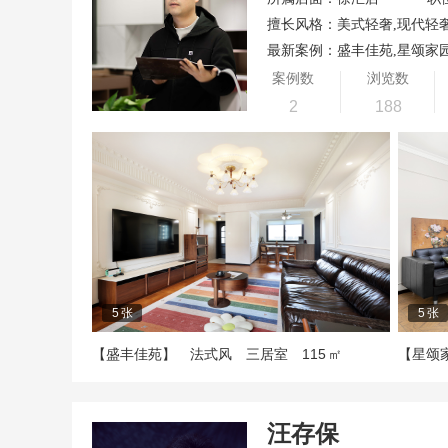
擅长风格：美式轻奢,现代轻奢
最新案例：盛丰佳苑,星颂家
案例数
浏览数
2
188
5
张
5
张
115
【盛丰佳苑】
法式风
三居室
㎡
【星颂
汪存保