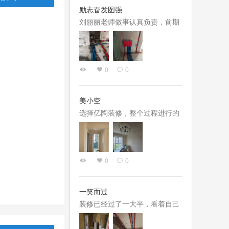
施工动态，让我们放心
美观，不少细节都有惊艳之笔，
励志奋发图强
所以方案很快就确定了。整个过
刘丽丽老师做事认真负责，前期
程中的选材配色曹老师也是耐心
量房、方案规划，到后期选材、
细致、有求必应、不厌其烦。我
工地对接都全流程跟进，不会设
们的项目经理是张后启，张队长
计完就甩手不管，针对户型短板
性格平和极好沟通，施工过程中
0
0
提出了很多优化方案，对空间布
难免会碰到这样或那样的实际问
局、色彩搭配都提出了专业建
题，张队长都会耐心佃细致地帮
议，帮我们避开了很多装修隐
美小空
我们想办...
患。沟通时特别有耐心，面对我
选择亿陶装修，整个过程进行的
们一次次的想法调整和各种装修
还是顺利的，一环接一环，基本
小白式提问，都细致讲解，给出
没有延误。设计师欧小清也很务
调整意见，没有一点不耐烦。
实，没有花里胡哨的费工时的设
0
0
计，基本都从日常生活场景入
手，再加入几个巧思。这也是我
选择亿陶的原因。1月开工，4月
一笑而过
底硬装就结束了，很幸运的赶上
装修已经过了一大半，看着自己
了整个夏天散甲醛。装修过程中
的新家从一个丑破丑破的状态慢
设计师也一直跟进，有几个我没
慢一步一步初具雏形，内心还是