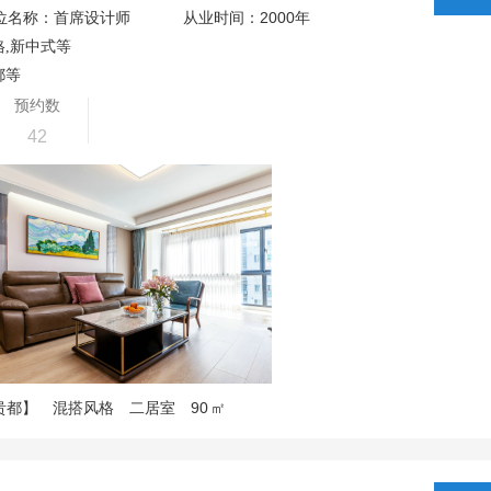
2000
位名称：首席设计师
从业时间：
年
格,新中式等
都等
预约数
42
90
贵都】
混搭风格
二居室
㎡