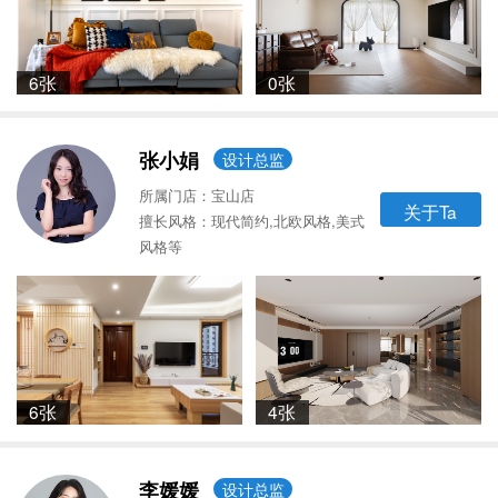
6张
0张
张小娟
设计总监
所属门店：宝山店
关于Ta
擅长风格：现代简约,北欧风格,美式
风格等
6张
4张
李媛媛
设计总监