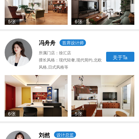
5张
6张
冯舟舟
首席设计师
所属门店：徐汇店
关于Ta
擅长风格：现代轻奢,现代简约,北欧
风格,日式风格等
6张
5张
刘然
设计总监