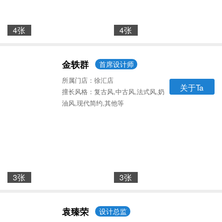
4张
4张
金轶群
首席设计师
所属门店：徐汇店
关于Ta
擅长风格：复古风,中古风,法式风,奶
油风,现代简约,其他等
3张
3张
袁臻荣
设计总监