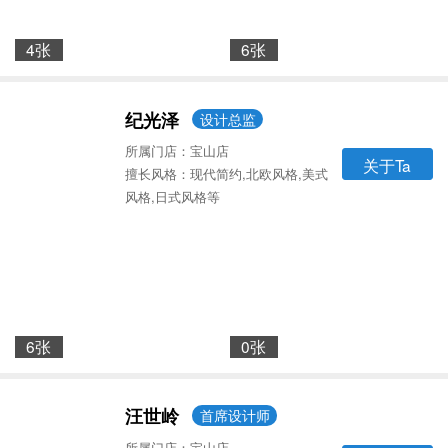
4张
6张
纪光泽
设计总监
所属门店：宝山店
关于Ta
擅长风格：现代简约,北欧风格,美式
风格,日式风格等
6张
0张
汪世岭
首席设计师
所属门店：宝山店