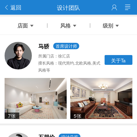
返回
设计团队
店面
风格
级别
马骄
首席设计师
所属门店：徐汇店
关于Ta
擅长风格：现代简约,北欧风格,美式
风格等
7张
5张
设计总监