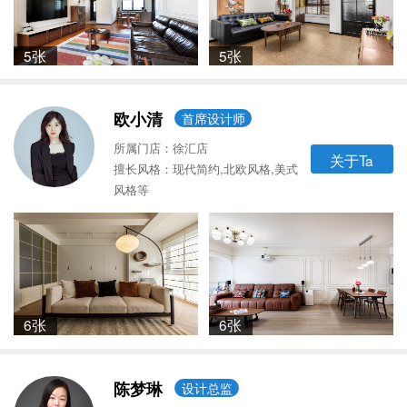
5张
5张
欧小清
首席设计师
所属门店：徐汇店
关于Ta
擅长风格：现代简约,北欧风格,美式
风格等
6张
6张
陈梦琳
设计总监