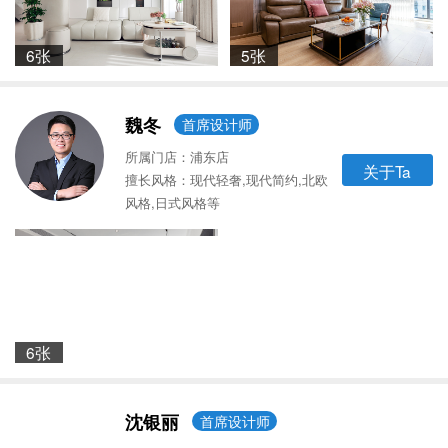
6张
5张
魏冬
首席设计师
所属门店：浦东店
关于Ta
擅长风格：现代轻奢,现代简约,北欧
风格,日式风格等
6张
沈银丽
首席设计师