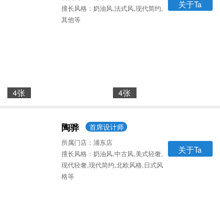
关于Ta
擅长风格：奶油风,法式风,现代简约,
其他等
4张
4张
陶骅
首席设计师
所属门店：浦东店
关于Ta
擅长风格：奶油风,中古风,美式轻奢,
现代轻奢,现代简约,北欧风格,日式风
格等