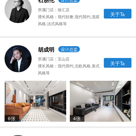
石朋伦
所属门店：徐汇店
关于Ta
擅长风格：现代轻奢,现代简约,混搭
风格,法式风格等
胡成明
设计总监
所属门店：宝山店
关于Ta
擅长风格：现代简约,北欧风格,美式
风格等
6张
4张