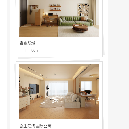
康泰新城
丨
80
㎡
合生江湾国际公寓