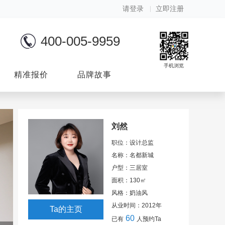
请登录
立即注册
400-005-9959
手机浏览
精准报价
品牌故事
刘然
职位：设计总监
名称：名都新城
户型：三居室
面积：
130
㎡
风格：奶油风
从业时间：
2012
年
Ta
的主页
60
已有
人预约
Ta