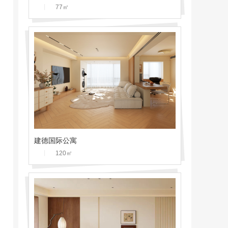
丨
77
㎡
建德国际公寓
丨
120
㎡