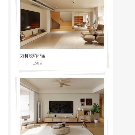
万科琥珀郡园
丨
150
㎡