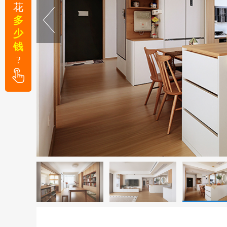
花
多
少
钱
?