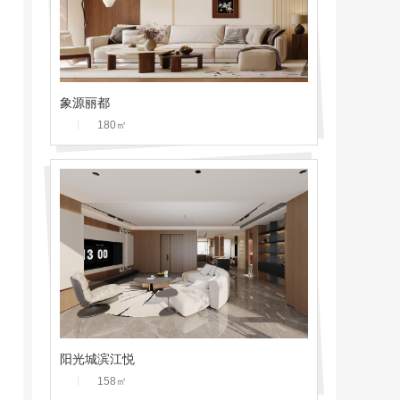
象源丽都
丨
180
㎡
阳光城滨江悦
丨
158
㎡