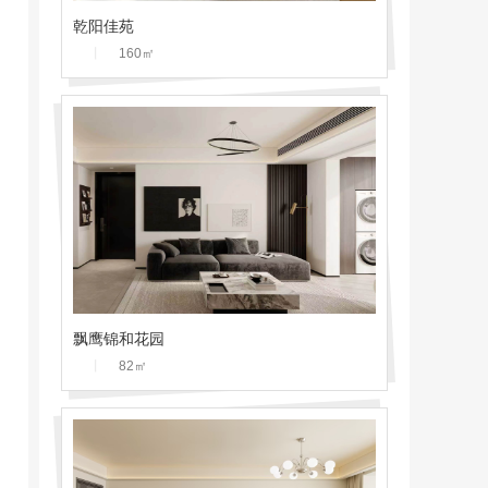
乾阳佳苑
丨
160
㎡
飘鹰锦和花园
丨
82
㎡