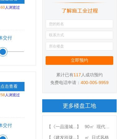
460
人浏览过
体交付
117
累计已有
人成功预约
400-005-9959
免费电话申请：
点击查看
258
人浏览过
更多楼盘工地
体交付
90
【《一品漫城...】
㎡
现代轻奢
【《建发玲珑...】
㎡
日式风格