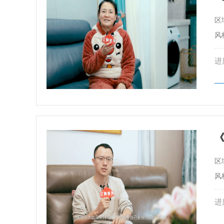
区
风
进
区
风
进