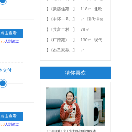
118
【《紫藤佳苑...】
㎡
北欧风格
【《中环一号...】
㎡
现代轻奢
78
【《共富二村...】
㎡
点击查看
130
【《广德苑》...】
㎡
现代简约
725
人浏览过
【《杰圣家苑...】
㎡
体交付
猜你喜欢
点击查看
180
人浏览过
《一品漫城》完工业主顾小姐视频采访