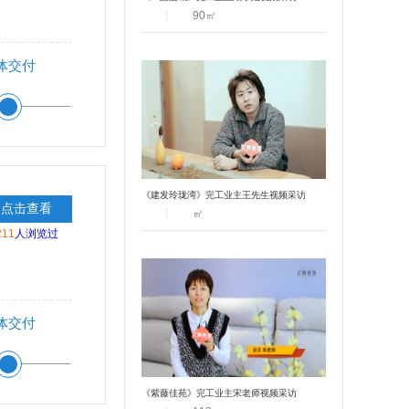
丨
90
㎡
体交付
《建发玲珑湾》完工业主王先生视频采访
点击查看
丨
㎡
211
人浏览过
体交付
《紫藤佳苑》完工业主宋老师视频采访