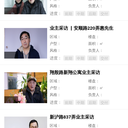
风格：
负责人：
进度：
前期
中期
后期
交付
业主采访 ▏安顺路220弄惠先生
区域：
楼盘：
户型：
面积：㎡
风格：
负责人：
进度：
前期
中期
后期
交付
翔殷路新翔公寓业主采访
区域：
楼盘：
户型：
面积：㎡
风格：
负责人：
进度：
前期
中期
后期
交付
新沪路837弄业主采访
区域：
楼盘：