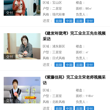
区域：宝山区
楼盘：
户型：二居室
面积：90㎡
交付
风格：现代轻奢
负责人：
进度：
前期
中期
后期
交付
《建发玲珑湾》完工业主王先生视频
采访
区域：浦东新区
楼盘：
户型：三居室
面积：㎡
交付
风格：日式风格
负责人：
进度：
前期
中期
后期
交付
《紫藤佳苑》完工业主宋老师视频采
访
区域：
楼盘：
户型：三居室
面积：118㎡
交付
风格：北欧风格
负责人：
进度：
前期
中期
后期
交付