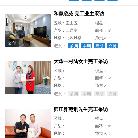
和家欣苑 完工业主采访
区域：宝山区
楼盘：
户型：三居室
面积：㎡
风格：北欧风格
负责人：
交付
进度：
前期
中期
后期
交付
大华一村陆女士完工采访
区域：
楼盘：
户型：
面积：㎡
风格：
负责人：
进度：
前期
中期
后期
交付
滨江雅苑刑先生完工采访
区域：
楼盘：
户型：
面积：㎡
风格：
负责人：