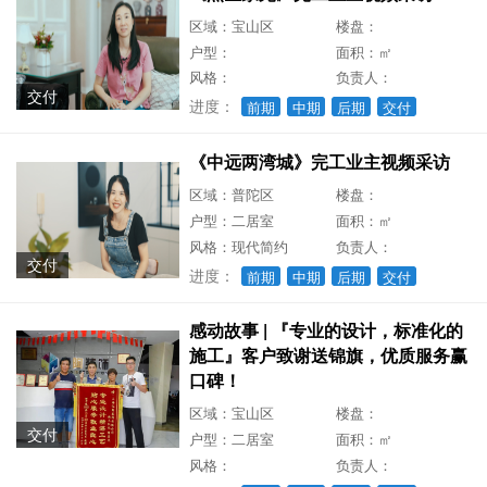
区域：宝山区
楼盘：
户型：
面积：㎡
风格：
负责人：
交付
进度：
前期
中期
后期
交付
《中远两湾城》完工业主视频采访
区域：普陀区
楼盘：
户型：二居室
面积：㎡
风格：现代简约
负责人：
交付
进度：
前期
中期
后期
交付
感动故事 | 『专业的设计，标准化的
施工』客户致谢送锦旗，优质服务赢
口碑！
区域：宝山区
楼盘：
交付
户型：二居室
面积：㎡
风格：
负责人：