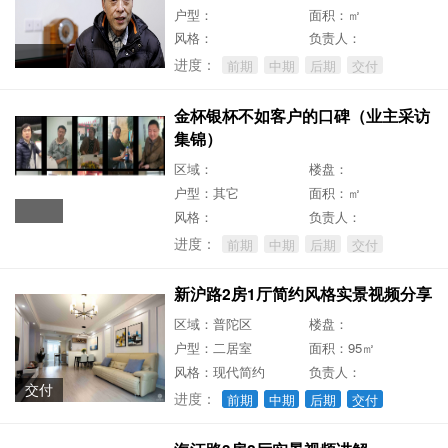
户型：
面积：㎡
风格：
负责人：
进度：
前期
中期
后期
交付
金杯银杯不如客户的口碑（业主采访
集锦）
区域：
楼盘：
户型：其它
面积：㎡
风格：
负责人：
进度：
前期
中期
后期
交付
新沪路2房1厅简约风格实景视频分享
区域：普陀区
楼盘：
户型：二居室
面积：95㎡
风格：现代简约
负责人：
交付
进度：
前期
中期
后期
交付