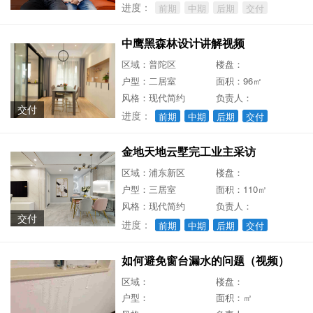
进度：
前期
中期
后期
交付
中鹰黑森林设计讲解视频
区域：普陀区
楼盘：
户型：二居室
面积：96㎡
风格：现代简约
负责人：
交付
进度：
前期
中期
后期
交付
金地天地云墅完工业主采访
区域：浦东新区
楼盘：
户型：三居室
面积：110㎡
风格：现代简约
负责人：
交付
进度：
前期
中期
后期
交付
如何避免窗台漏水的问题（视频）
区域：
楼盘：
户型：
面积：㎡