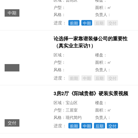
户型：
面积：㎡
中期
风格：
负责人：
进度：
前期
中期
后期
交付
论选择一家靠谱装修公司的重要性
（真实业主采访1）
区域：
楼盘：
户型：
面积：㎡
风格：
负责人：
进度：
前期
中期
后期
交付
3房2厅《阳城贵都》硬装实景视频
区域：宝山区
楼盘：
户型：三居室
面积：㎡
风格：现代简约
负责人：
交付
进度：
前期
中期
后期
交付