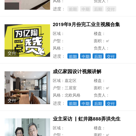
风格：
负责人：
进度：
前期
中期
后期
交付
2019年9月份完工业主视频合集
区域：
楼盘：
户型：
面积：㎡
风格：
负责人：
交付
进度：
前期
中期
后期
交付
成亿家园设计视频讲解
区域：嘉定区
楼盘：
户型：三居室
面积：㎡
风格：北欧风格
负责人：
交付
进度：
前期
中期
后期
交付
业主采访 ▏虹井路888弄洪先生
区域：
楼盘：
户型：
面积：㎡