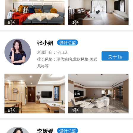
6张
0张
张小娟
设计总监
所属门店：宝山店
关于Ta
擅长风格：现代简约,北欧风格,美式
风格等
6张
4张
李媛媛
设计总监