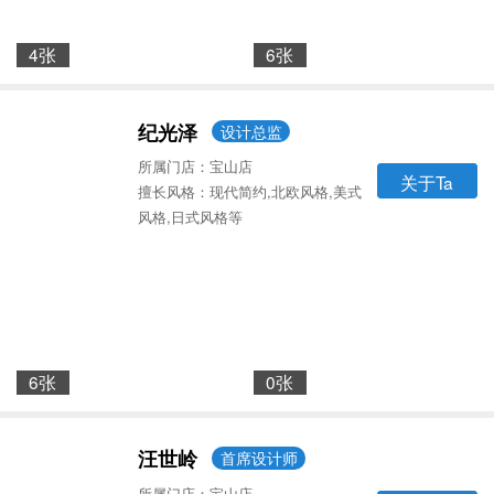
4张
6张
纪光泽
设计总监
所属门店：宝山店
关于Ta
擅长风格：现代简约,北欧风格,美式
风格,日式风格等
6张
0张
汪世岭
首席设计师
所属门店：宝山店