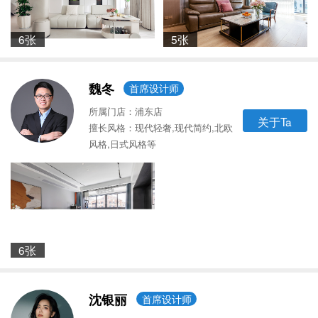
6张
5张
魏冬
首席设计师
所属门店：浦东店
关于Ta
擅长风格：现代轻奢,现代简约,北欧
风格,日式风格等
6张
沈银丽
首席设计师