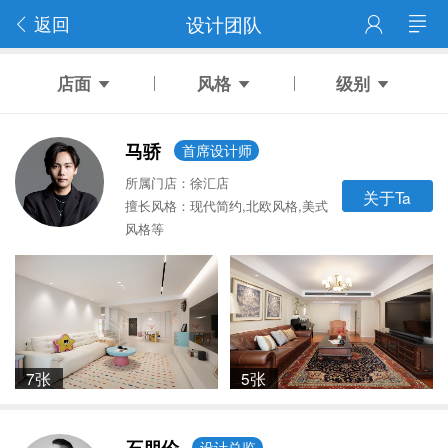
返回
设计团队
店面
风格
级别
马骄
首席设计师
所属门店：徐汇店
关于Ta
擅长风格：现代简约,北欧风格,美式
风格等
7张
5张
设计总监