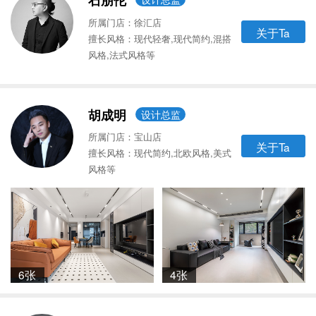
石朋伦
所属门店：徐汇店
关于Ta
擅长风格：现代轻奢,现代简约,混搭
风格,法式风格等
胡成明
设计总监
所属门店：宝山店
关于Ta
擅长风格：现代简约,北欧风格,美式
风格等
6张
4张