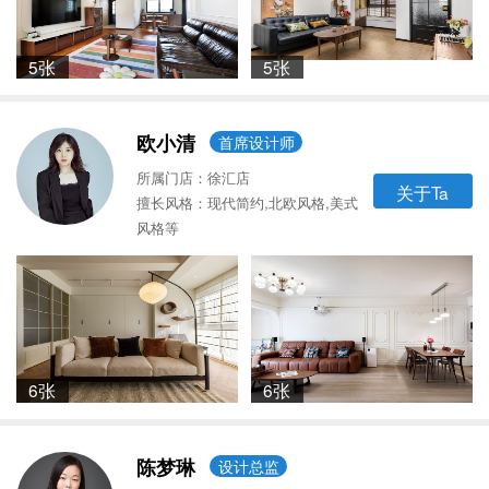
5张
5张
欧小清
首席设计师
所属门店：徐汇店
关于Ta
擅长风格：现代简约,北欧风格,美式
风格等
6张
6张
陈梦琳
设计总监