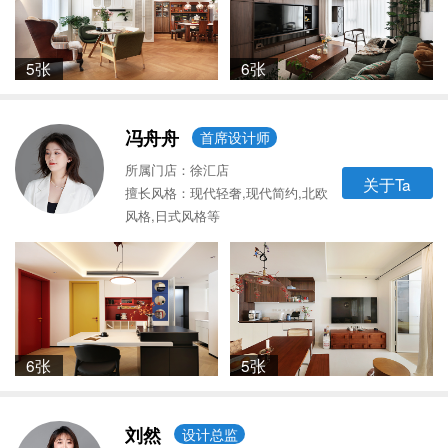
5张
6张
冯舟舟
首席设计师
所属门店：徐汇店
关于Ta
擅长风格：现代轻奢,现代简约,北欧
风格,日式风格等
6张
5张
刘然
设计总监