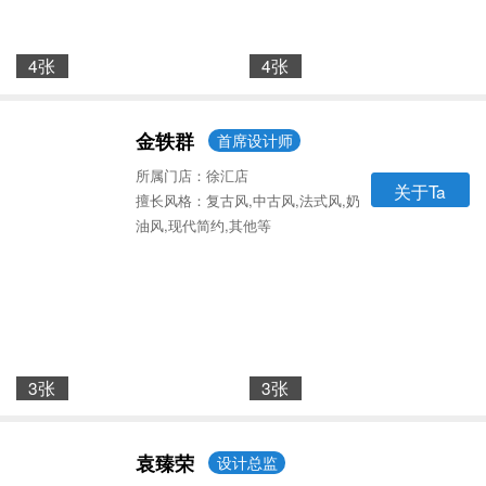
4张
4张
金轶群
首席设计师
所属门店：徐汇店
关于Ta
擅长风格：复古风,中古风,法式风,奶
油风,现代简约,其他等
3张
3张
袁臻荣
设计总监