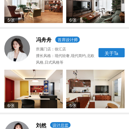
5张
6张
冯舟舟
首席设计师
所属门店：徐汇店
关于Ta
擅长风格：现代轻奢,现代简约,北欧
风格,日式风格等
6张
5张
刘然
设计总监