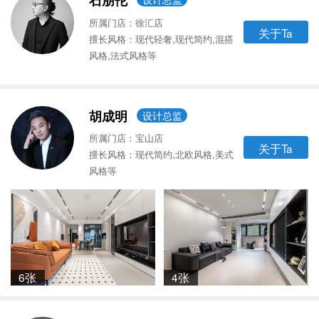
石朋伦
所属门店：徐汇店
关于Ta
擅长风格：现代轻奢,现代简约,混搭
风格,法式风格等
胡成明
设计总监
所属门店：宝山店
关于Ta
擅长风格：现代简约,北欧风格,美式
风格等
6张
4张