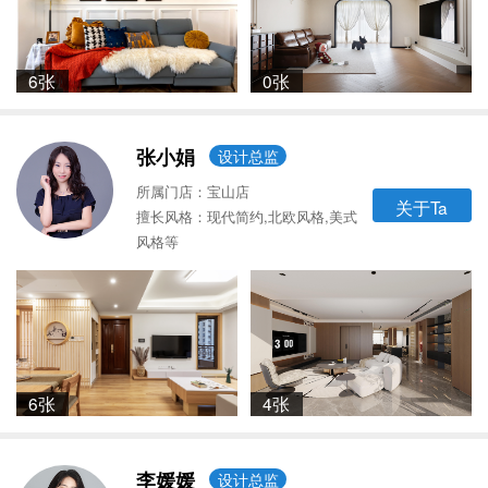
6张
0张
张小娟
设计总监
所属门店：宝山店
关于Ta
擅长风格：现代简约,北欧风格,美式
风格等
6张
4张
李媛媛
设计总监