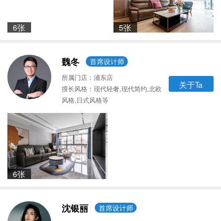
6张
5张
魏冬
首席设计师
所属门店：浦东店
关于Ta
擅长风格：现代轻奢,现代简约,北欧
风格,日式风格等
6张
沈银丽
首席设计师