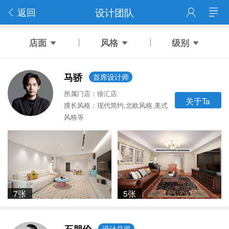
返回
设计团队
店面
风格
级别
马骄
首席设计师
所属门店：徐汇店
关于Ta
擅长风格：现代简约,北欧风格,美式
风格等
7张
5张
设计总监