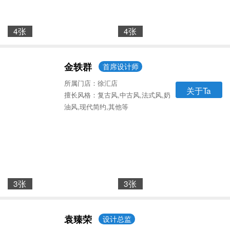
4张
4张
金轶群
首席设计师
所属门店：徐汇店
关于Ta
擅长风格：复古风,中古风,法式风,奶
油风,现代简约,其他等
3张
3张
袁臻荣
设计总监