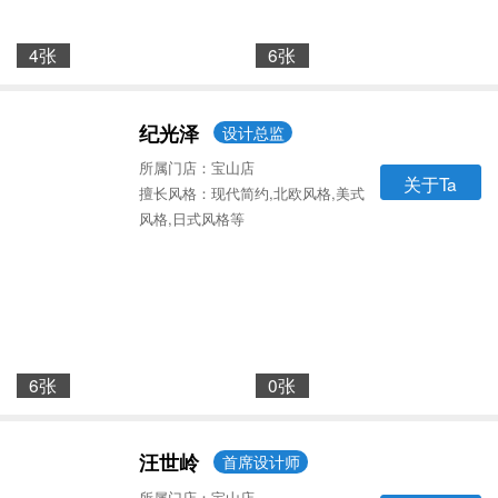
4张
6张
纪光泽
设计总监
所属门店：宝山店
关于Ta
擅长风格：现代简约,北欧风格,美式
风格,日式风格等
6张
0张
汪世岭
首席设计师
所属门店：宝山店