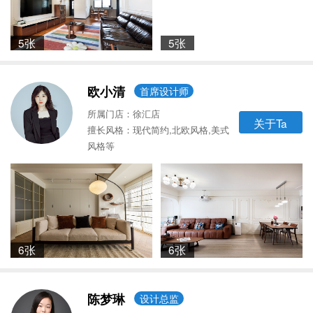
5张
5张
欧小清
首席设计师
所属门店：徐汇店
关于Ta
擅长风格：现代简约,北欧风格,美式
风格等
6张
6张
陈梦琳
设计总监