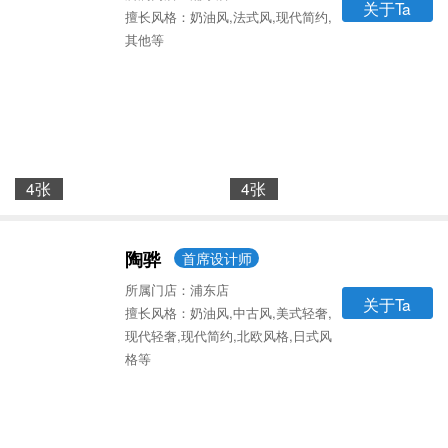
关于Ta
擅长风格：奶油风,法式风,现代简约,
其他等
4张
4张
陶骅
首席设计师
所属门店：浦东店
关于Ta
擅长风格：奶油风,中古风,美式轻奢,
现代轻奢,现代简约,北欧风格,日式风
格等