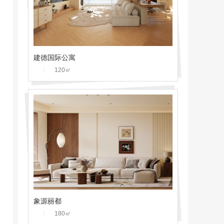
建德国际公寓
丨
120
㎡
象源丽都
丨
180
㎡