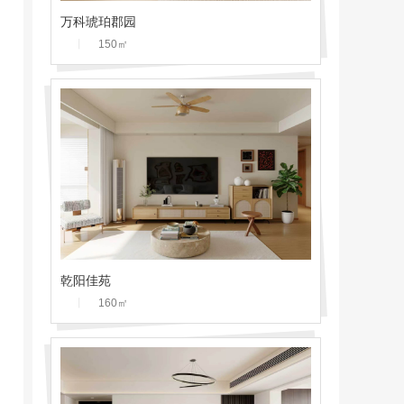
万科琥珀郡园
丨
150
㎡
乾阳佳苑
丨
160
㎡