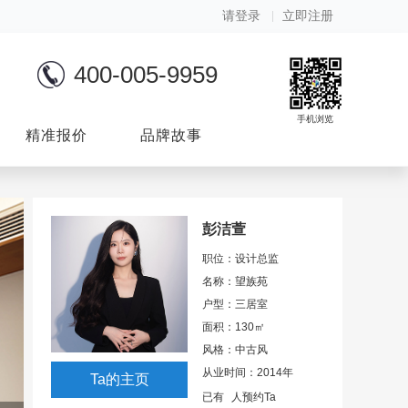
请登录
立即注册
400-005-9959
手机浏览
精准报价
品牌故事
彭洁萱
职位：设计总监
名称：望族苑
户型：三居室
面积：
130
㎡
风格：中古风
从业时间：
2014
年
Ta
的主页
已有
人预约
Ta