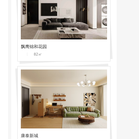
飘鹰锦和花园
丨
82
㎡
康泰新城