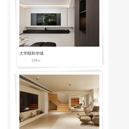
大华颐和华城
丨
148
㎡