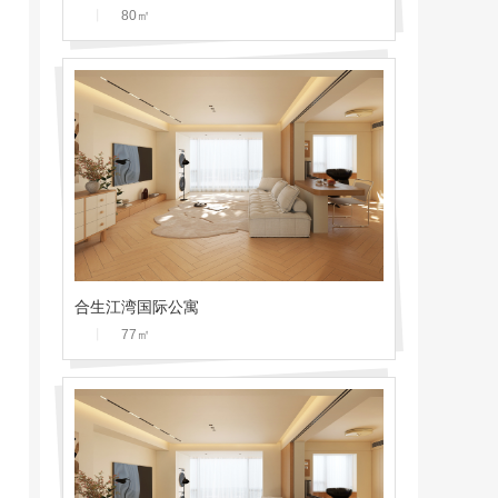
丨
80
㎡
合生江湾国际公寓
丨
77
㎡