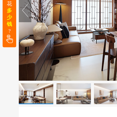
花
多
少
钱
?