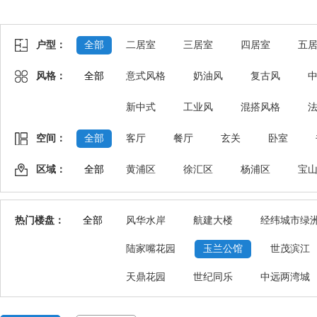
户型：
全部
二居室
三居室
四居室
五
风格：
全部
意式风格
奶油风
复古风
新中式
工业风
混搭风格
空间：
全部
客厅
餐厅
玄关
卧室
区域：
全部
黄浦区
徐汇区
杨浦区
宝
热门楼盘：
全部
风华水岸
航建大楼
经纬城市绿
陆家嘴花园
玉兰公馆
世茂滨江
天鼎花园
世纪同乐
中远两湾城