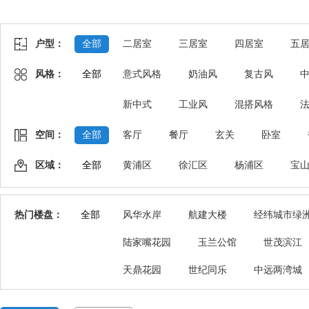
户型：
全部
二居室
三居室
四居室
五
风格：
全部
意式风格
奶油风
复古风
新中式
工业风
混搭风格
空间：
全部
客厅
餐厅
玄关
卧室
区域：
全部
黄浦区
徐汇区
杨浦区
宝
热门楼盘：
全部
风华水岸
航建大楼
经纬城市绿
陆家嘴花园
玉兰公馆
世茂滨江
天鼎花园
世纪同乐
中远两湾城