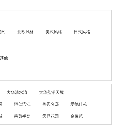
简约
北欧风格
美式风格
日式风格
其他
大华清水湾
大华蓝湖天境
园
恒仁滨江
粤秀名邸
爱德佳苑
城
莱茵半岛
天鼎花园
金俊苑