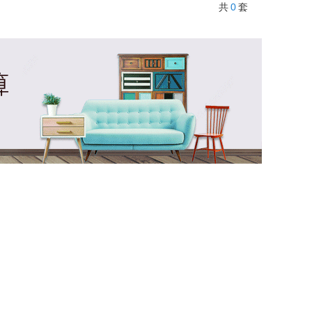
0
共
套