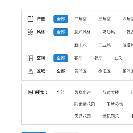
户型：
全部
二居室
三居室
四居
风格：
全部
意式风格
奶油风
复
新中式
工业风
混搭
空间：
全部
客厅
餐厅
玄关
区域：
全部
黄浦区
徐汇区
杨浦
热门楼盘：
全部
风华水岸
航建大楼
陆家嘴花园
玉兰公馆
天鼎花园
世纪同乐