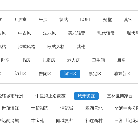
室
五居室
平层
复式
LOFT
别墅
其它
古风
中古风
法式风
美式轻奢
现代轻奢
现代
风格
法式风格
欧式风格
其他
卧室
书房
儿童房
老人房
卫生间
厨房
区
宝山区
普陀区
闵行区
嘉定区
浦东新区
经纬城市绿洲
中星海上名豪苑
城开珑庭
三林世博家园
世茂滨江
世贸湖滨
湾流域
翠湖天地
华润中央公
中远两湾城
丰宝苑
阳城贵都
祁连新村
三湘世纪花