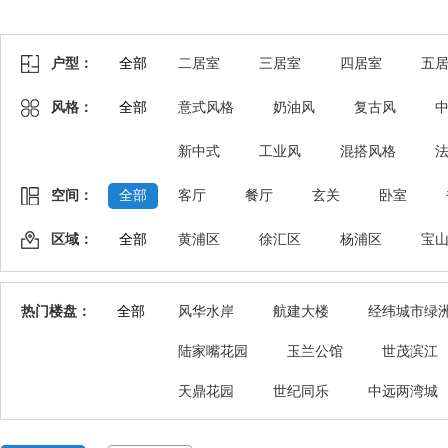
户型：
全部
二居室
三居室
四居室
五
风格：
全部
意式风格
奶油风
复古风
新中式
工业风
混搭风格
空间：
全部
客厅
餐厅
玄关
卧室
区域：
全部
黄浦区
徐汇区
杨浦区
宝
热门楼盘：
全部
风华水岸
航建大楼
经纬城市绿
陆家嘴花园
玉兰公馆
世茂滨江
天鼎花园
世纪同乐
中远两湾城